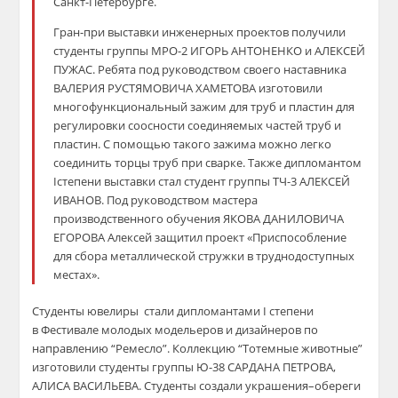
Санкт-Петербурге.
Гран-при выставки инженерных проектов получили
студенты группы МРО-2
ИГОРЬ АНТОНЕНКО
и
АЛЕКСЕЙ
ПУЖАС
. Ребята под руководством своего наставника
ВАЛЕРИЯ РУСТЯМОВИЧА ХАМЕТОВА
изготовили
м
ногофункциональный зажим для труб и пластин для
регулировки
соосности
соединяемых частей труб и
пластин. С помощью такого зажима можно легко
соединить торцы труб при сварке. Также дипломант
ом
I
степени выставки стал студент группы
ТЧ-3
АЛЕКСЕЙ
ИВАНОВ. Под руководством мастера
производственного обучения ЯКОВА ДАНИЛОВИЧА
ЕГОРОВА Алексей защитил проект
«Приспособление
для сбора металлической стружки в труднодоступных
местах».
Студенты ювелиры
стали дипломантами
I
степени
в
Фестивале молодых модельеров и дизайнеров по
направлению “Ремесло”.
К
оллекци
ю
“Тотемные животные
”
изготовили студенты группы Ю-38
САРДАНА ПЕТРОВА,
АЛИСА ВАСИЛЬЕВА
.
Студенты с
оздали
украшения
–
оберег
и