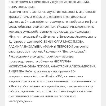
в виде
тотемных животных у якутов:
медведя, лошад
и
,
рыси, волка,
орла
.
И
зделия
изготовлены
из
латуни
, и
спользова
ны
акриловые
краски
с применением
эпоксидного клея
. Девочкам
удалось добиться эффекта
трехмерно
го
изображени
я
фона
среды обитания этих животных.
Украшения
закреп
или на
кожаные сумки
собственного производства
.
К
оллекция
«Якутия – алмазный край»
в честь Вячеслава Анатольевича
Штырова
студентов Ю-38
НИКОЛАЯ МАКСИМОВА,
РАДМИРА ВАСИЛЬЕВА, АРИАНЫ ПЕТРОВОЙ
отмечена
спецпризом
от торговой компании “Восток-сервис”.
Руководители
этих двух проектов
– мастера
производственного обучения
НЮРГУЯНА
НЮРГУСТАНОВНА ПОПОВА, АНАСТАСИЯ АЛЕКСАНДРОВНА
АНДРЕЕВА.
Ребята,
используя программу 3
D
-
моделирования
AvtodeskFusion
–
360,
в ювелирных
изделиях
рассказали историю алмазной промышленности
в Якутии
.
Уникальность изделий в том, что детали между
собой соединены так, что
бы они были подвижны
,
и что
они являются точными копиями гербов этих
месторождений.