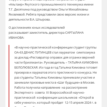
«Альтаир» Якутского промышленного техникума имени
Т.Г. Десяткина под руководством Ольги Михайловны
Яковлевой. Ребята представили свою версию жизни и
деятельности В.А. Штырова.
О достижениях юных исследователей
рассказывает
заместитель директора
САРГЫЛАНА
ИВАНОВА
:
«
В научно-практической конференции
студент группы
ОА-63
ДЕНИС ПУТИНЦЕВ
стал
лауреатом
симпозиума
за доклад
«Реставратор оправок для огранки верхней
части бриллианта». Р
уководител
ь
–
ТАТЬЯНА КИМОВНА
БЕЛОЛЮБСКАЯ
. Из года в год Татьяна
Кимовна
готовит
призеров и лауреатов этого престижного конкурса. Не
раз студенты Татьяны
Кимовны
принимали участие и
занимали призовые места в «Шаг будущее» в Москве.
Работа получила н
аправление на рассмотрение
Экспертного совета
XI
Всероссийской научно-
практической конференции школьников «Открой в
себе ученого», который пройдет 12-15 апреля 2024 г. в