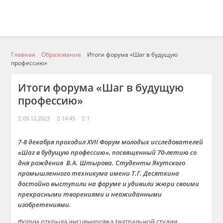
Главная
Образование
Итоги форума «Шаг в будущую
профессию»
Итоги форума «Шаг в будущую
профессию»
09.12.2023
14:45
1
7-8 декабря проходил
XVII
Форум молодых исследова
телей
«Шаг в будущую профессию»,
посвящен
ный
70-летию со
дня рождения
В.А.
Штырова
. Студенты Якутского
промышленного техникума имени Т.Г. Десяткина
достойно выступили на форуме и удивили жюри своими
прекрасными творениями и
неожиданными
изобретениями
.
Форум открыла инсценировка театральной студии