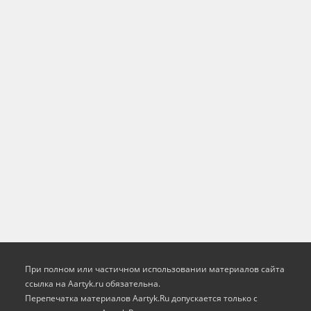
При полном или частичном использовании материалов сайта
ссылка на Aartyk.ru oбязательна.
Перепечатка материалов Aartyk.Ru допускается только с