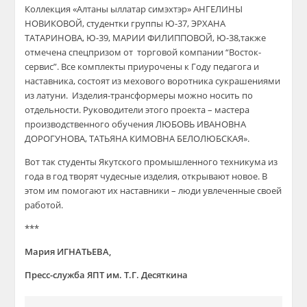
К
оллекция
«
Алтаны
ыллатар
симэхтэр
»
АНГЕЛИНЫ
НОВИКОВОЙ
,
студентки
групп
ы
Ю-37,
ЭРХАНА
ТАТАРИНОВА
,
Ю-39,
МАРИИ ФИЛИППОВОЙ
,
Ю-38
,
так
же
отмечена
спецпризом
от торговой компании “Восток-
сервис”.
Все комплекты приуроче
ны к Году педагога и
наставника, состоят из мехового воротника с
украшения
ми
из латуни.
И
зделия-
трансформеры
можно носить по
отдельности.
Руководители этого проекта – мастера
производственного обучения
ЛЮБОВЬ ИВАНОВНА
ДОРОГУНОВА, ТАТЬЯНА КИМОВНА БЕЛОЛЮБСКАЯ».
Вот так студенты Якутского промышленного техникума из
года в год творят чудесные изделия, открывают новое. В
этом им помогают их наставники –
люди
увлеченные своей
работой.
***
Мария ИГНАТЬЕВА,
Пресс-служба ЯПТ им. Т.Г. Десяткина