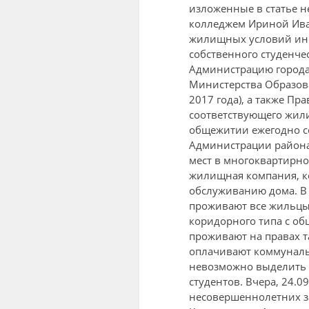
изложенные в статье н
колледжем Ириной Ива
жилищных условий иног
собственного студенче
Администрацию города,
Министерства Образова
2017 года), а также Пр
соответствующего жили
общежитии ежегодно со
Администрации района 
мест в многоквартирн
жилищная компания, ко
обслуживанию дома. В 
проживают все жильцы 
коридорного типа с об
проживают на правах т
оплачивают коммуналь
невозможно выделить 
студентов. Вчера, 24.09
несовершеннолетних за