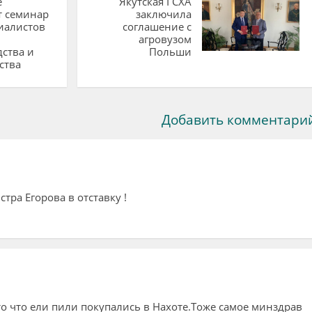
е
Якутская ГСХА
т семинар
заключила
иалистов
соглашение с
агровузом
ства и
Польши
ства
Добавить комментари
ра Егорова в отставку !
о что ели пили покупались в Нахоте.Тоже самое минздрав