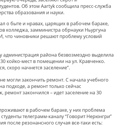
удентов. Об этом Aartyk сообщила пресс-служба
рства образования и науки.
ал о быте и нравах, царящих в рабочем бараке,
тов колледжа, замминистра обрнауки Ньургуна
И, что чиновники решают проблему условий
у администрация района безвозмездно выделила
30 койко-мест в помещении на ул. Кравченко.
я, скоро начнется заселение”.
 не могли закончить ремонт. С начала учебного
на подходе, а ремонт только сейчас
ж, ремонт закончился – идет заселение на 30
 проживают в рабочем бараке, у них проблема
 студенты телеграмм-каналу “Говорит Нерюнгри”
я после резонансного случая все-таки есть: