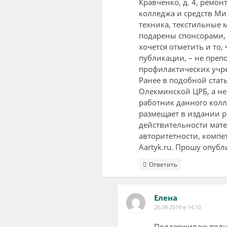
Кравченко, д. 4, ремо
колледжа и средств Ми
техника, текстильные 
подарены спонсорами, 
хочется отметить и то,
публикации, – не преп
профилактических учр
Ранее в подобной стат
Олекминской ЦРБ, а не 
работник данного колл
размещает в издании р
действительности мате
авторитетности, компе
Aartyk.ru. Прошу опуб
Ответить
Елена
26.09.2019 в 14:10
Поддерживаю полно