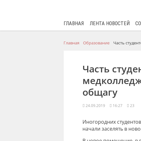
ГЛАВНАЯ
ЛЕНТА НОВОСТЕЙ
С
Главная
Образование
Часть cтуден
Часть cтуд
медколледж
общагу
24.09.2019
16:27
23
Иногородних студенто
начали заселять в нов
В новое помещение, в 