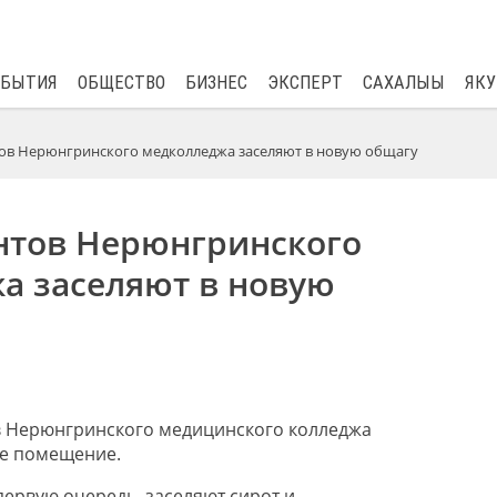
$
82.17
0.76
ОБЫТИЯ
ОБЩЕСТВО
БИЗНЕС
ЭКСПЕРТ
САХАЛЫЫ
ЯКУ
тов Нерюнгринского медколледжа заселяют в новую общагу
ентов Нерюнгринского
а заселяют в новую
в Нерюнгринского медицинского колледжа
ое помещение.
первую очередь, заселяют сирот и