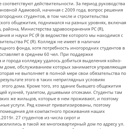
е соответствуют действительности. За период руководства
новной Адамовой, начиная с 2009 года, вопрос решения
ородних студентов, в том числе и строительства
ского общежития, поднимался на разных уровнях, включая
 района, Министерства здравоохранения РС (Я),
ния и науки РС (Я (в ведомстве которого мы находимся с
авительства РС (Я). Колледж не имеет в наличии
щного фонда, хотя потребность иногородних студентов в
ставляет в среднем 60 чел. При поддержке
и города колледжу удалось добиться выделения койко-
ом доме, обслуживанием которых занимается управляющая
торая не выполняет в полной мере свои обязательства по
результате этого в таких неприглядных условиях
этого дома. Кроме того, это здание бывшего общежития
щей кухней, туалетом, душевыми отсеками. Студенты там
аких же жильцов, которые в нем проживают, и поэтому
ные услуги. Ряд комнат приватизированы, поэтому
помещения для компактного проживания наших
.2019г. 27 студентов из числа сирот и
селились в такой же многоквартирный дом по адресу ул.