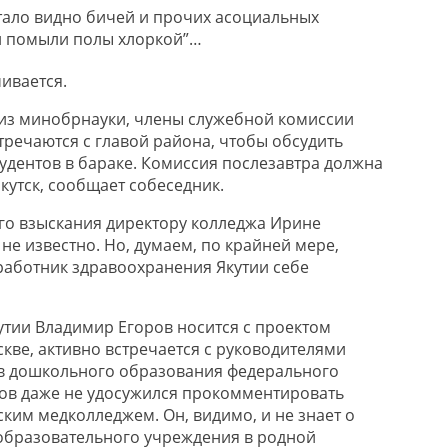
стало видно бичей и прочих асоциальных
и помыли полы хлоркой”…
ивается.
из минобрнауки, члены служебной комиссии
тречаются с главой района, чтобы обсудить
удентов в бараке. Комиссия послезавтра должна
Якутск, сообщает собеседник.
го взыскания директору колледжа Ирине
не известно. Но, думаем, по крайней мере,
аботник здравоохранения Якутии себе
утии Владимир Егоров носится с проектом
кве, активно встречается с руководителями
ов дошкольного образования федерального
ов даже не удосужился прокомментировать
ким медколледжем. Он, видимо, и не знает о
образовательного учреждения в родной