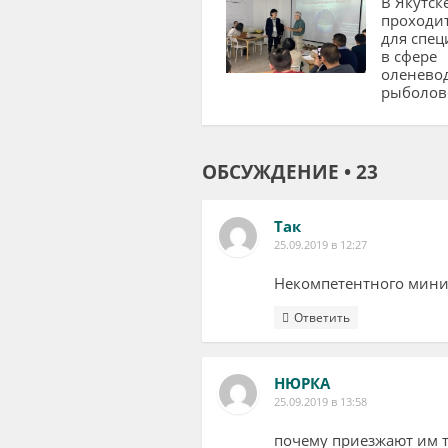
В Якутск
проходи
для спец
в сфере
оленевод
рыболов
ОБСУЖДЕНИЕ • 23
Так
25.09.2019 в 12:27
Некомпетентного минист
Ответить
НЮРКА
25.09.2019 в 13:58
почему приезжают им т