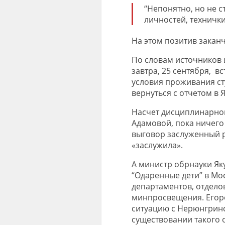
“Непонятно, но не 
личностей, техничк
На этом позитив заканч
По словам источников 
завтра, 25 сентября,
вс
условия проживания ст
вернуться с отчетом в 
Насчет дисциплинарно
Адамовой, пока ничего 
выговор заслуженный р
«заслужила».
А министр обрнауки Як
“Одаренные дети” в Мос
департаментов, отдел
минпросвещения. Егор
ситуацию с Нерюнгринс
существовании такого 