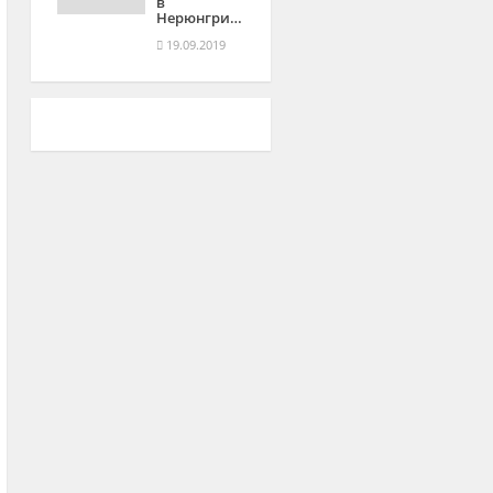
в
Нерюнгри…
19.09.2019