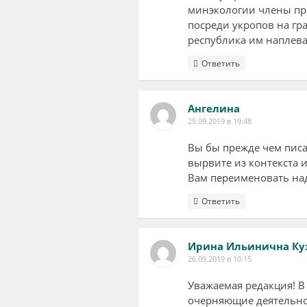
минэкологии члены пра
посреди укропов на гр
республика им наплева
Ответить
Ангелина
25.09.2019 в 19:48
Вы бы прежде чем писа
вырвите из контекста 
Вам переименовать над
Ответить
Ирина Ильинична Ку
26.09.2019 в 10:15
Уважаемая редакция! В
очерняющие деятельнос