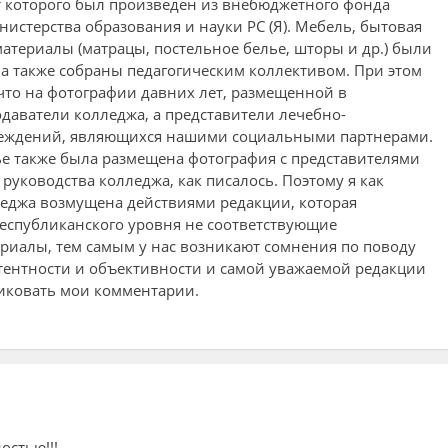
нт которого был произведен из внебюджетного фонда
нистерства образования и науки РС (Я). Мебель, бытовая
материалы (матрацы, постельное белье, шторы и др.) были
а также собраны педагогическим коллективом. При этом
 что на фотографии давних лет, размещенной в
одаватели колледжа, а представители лечебно-
еждений, являющихся нашими социальными партнерами.
ье также была размещена фотография с представителями
руководства колледжа, как писалось. Поэтому я как
еджа возмущена действиями редакции, которая
еспубликанского уровня не соответствующие
риалы, тем самым у нас возникают сомнения по поводу
тентности и объективности и самой уважаемой редакции
ликовать мои комментарии.
стью!!!