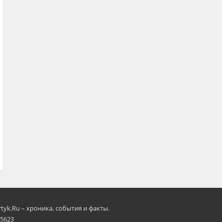
rtyk.Ru – хроника, события и факты.
 5623