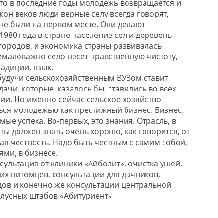
что в последние годы молодежь возвращается и
кон веков люди верные селу всегда говорят,
ане были на первом месте. Они делают
980 года в стране население сел и деревень
ородов, и экономика страны развивалась
немаловажно село несет нравственную чистоту,
радиции, язык.
 будучи сельскохозяйственным ВУЗом ставит
дачи, которые, казалось бы, ставились во всех
мии. Но именно сейчас сельское хозяйство
ся молодежью как престижный бизнес. Бизнес,
ые успеха. Во-первых, это знания. Отрасль, в
ты должен знать очень хорошо, как говорится, от
окая честность. Надо быть честным с самим собой,
ями, в бизнесе.
сультация от клиники «Айболит», очистка ушей,
х питомцев, консультации для дачников,
ов и конечно же консультации центральной
лусных штабов «Абитуриент»