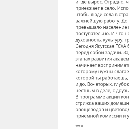
и где вырос. Отрадно, 
приезжает в село. Испо
чтобы люди села в стр
важнейшую работу. До 1
превышало население г
поступательно. И что 
духовность, культуру, т
Сегодня Якутская ГСХА
перед собой задачи. За
этапах развития акаде
начинает воспринимать
которому нужны слагаем
которой ты работаешь, 
и до. Во- вторых, глуб
честным в деле, с друзь
В программе акции кон
стрижка ваших домашни
овощеводов и цветовод
приемной комиссии и у
***