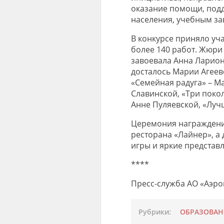
оказание помощи, под
населения, учебным зав
В конкурсе приняло уч
более 140 работ. Жюри
завоевала Анна Ларионо
досталось Марии Агеев
«Семейная радуга» – Ма
Славинской, «Три поко
Анне Пуляевской, «Луч
Церемония награждени
ресторана «Лайнер», а
игры и яркие представ
****
Пресс-служба АО «Аэро
Рубрики:
ОБРАЗОВАН