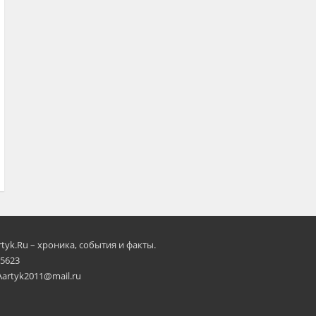
rtyk.Ru – хроника, события и факты.
 5623
Aartyk2011@mail.ru