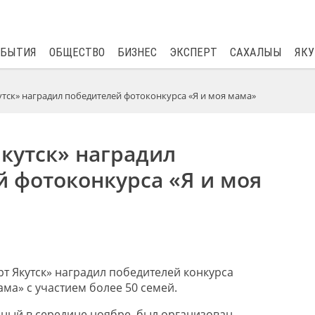
$
81.41
0.48
ОБЫТИЯ
ОБЩЕСТВО
БИЗНЕС
ЭКСПЕРТ
САХАЛЫЫ
ЯКУ
утск» наградил победителей фотоконкурса «Я и моя мама»
кутск» наградил
 фотоконкурса «Я и моя
рт Якутск» наградил победителей конкурса
ма» с участием более 50 семей.
ный в середине ноябре, был организован