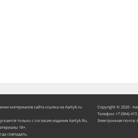
ии материалов сайта ссылка на Aartyk.ru
Copyright © 2026 - Aa
Телефон: +7 (964) 415
скается только с согласия издания Aartyk.Ru.
Электронная почта: 
атериалы 18+.
гда совпадать.