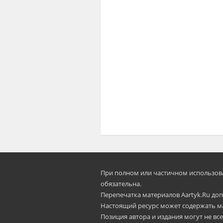
При полном или частичном использован
oбязательна.
Перепечатка материалов Aartyk.Ru допу
Настоящий ресурс может содержать м
Позиция автора и издания могут не все