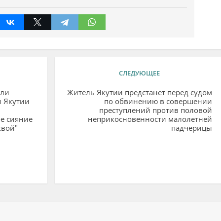
СЛЕДУЮЩЕЕ
ели
Житель Якутии предстанет перед судом
и Якутии
по обвинению в совершении
преступлений против половой
е сияние
неприкосновенности малолетней
квой"
падчерицы
ий