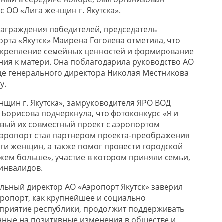
 ОО «Лига женщин г. Якутска».
аграждения победителей, председатель
рта «Якутск» Маирена Гоголева отметила, что
 укрепление семейных ценностей и формирование
ия к матери. Она поблагодарила руководство АО
ице генерального директора Николая Местникова
у.
нщин г. Якутска», замруководителя ЯРО ВОД
 Борисова подчеркнула, что фотоконкурс «Я и
рвый их совместный проект с аэропортом
о аэропорт стал партнером проекта-преображения
ги женщин, а также помог провести городской
жем больше», участие в котором приняли семьи,
инвалидов.
альный директор АО «Аэропорт Якутск» заверил
эропорт, как крупнейшее и социально
приятие республики, продолжит поддерживать
ные на позитивные изменения в обществе и