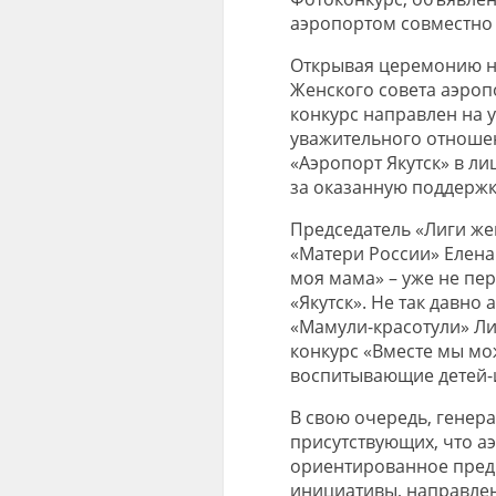
аэропортом совместно с
Открывая церемонию н
Женского совета аэропо
конкурс направлен на
уважительного отношен
«Аэропорт Якутск» в л
за оказанную поддержк
Председатель «Лиги же
«Матери России» Елена
моя мама» – уже не пе
«Якутск». Не так давн
«Мамули-красотули» Ли
конкурс «Вместе мы мо
воспитывающие детей-
В свою очередь, генер
присутствующих, что а
ориентированное пред
инициативы, направлен