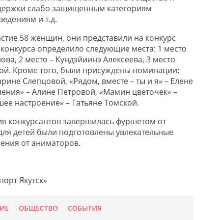
держки слабо защищенным категориям
едениям и т.д.
астие 58 женщин, они представили на конкурс
 конкурса определило следующие места: 1 место
ва, 2 место – Кундэйиинэ Алексеева, 3 место
ой. Кроме того, были присуждены номинации:
рине Слепцовой, «Рядом, вместе – ты и я» – Елене
ления» – Алине Петровой, «Мамин цветочек» –
шее настроение» – Татьяне Томской.
я конкурсантов завершилась фуршетом от
 для детей были подготовлены увлекательные
ления от аниматоров.
порт Якутск»
ИЕ
ОБЩЕСТВО
СОБЫТИЯ