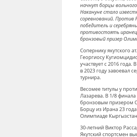
начнут борцы вольного 
Накануне стало известн
соревнований. Против Р
победитель и серебряны
противостоять иранец 
бронзовый призер Олимп
Сопернику якутского а
Георгиосу Кугиомцидис
участвует с 2016 года.
в 2023 году завоевал 
турнира.
Весомее титулы у проти
Лазарева. В 1/8 финала
бронзовым призером О
Борцу из Ирана 23 года
Олимпиаде Кыргызстан
30-летний Виктор Расса
Якутский спортсмен вы