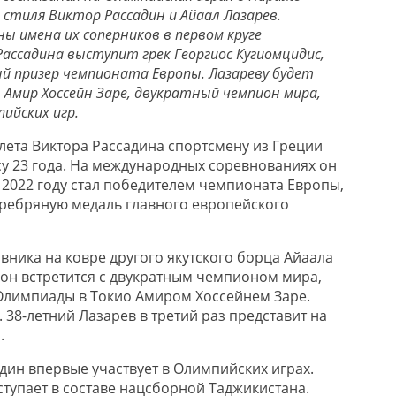
стиля Виктор Рассадин и Айаал Лазарев.
ы имена их соперников в первом круге
ассадина выступит грек Георгиос Кугиомцидис,
й призер чемпионата Европы. Лазареву будет
Амир Хоссейн Заре, двукратный чемпион мира,
ийских игр.
тлета Виктора Рассадина спортсмену из Греции
у 23 года. На международных соревнованиях он
 В 2022 году стал победителем чемпионата Европы,
серебряную медаль главного европейского
вника на ковре другого якутского борца Айаала
 он встретится с двукратным чемпионом мира,
лимпиады в Токио Амиром Хоссейнем Заре.
. 38-летний Лазарев в третий раз представит на
.
дин впервые участвует в Олимпийских играх.
ступает в составе нацсборной Таджикистана.