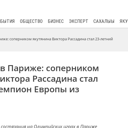
$
81.41
0.48
ОБЫТИЯ
ОБЩЕСТВО
БИЗНЕС
ЭКСПЕРТ
САХАЛЫЫ
ЯКУ
иже: соперником якутянина Виктора Рассадина стал 23-летний
в Париже: соперником
иктора Рассадина стал
чемпион Европы из
и состязания на Олимпийских играх в Париже