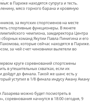
мья: в Париже находятся супруга и тесть.
ленину, мясо горного барана и кровяную
ников, за якутских спортсменов на месте
леть спортивные функционеры. В якнете
олимпийского чемпиона, замдиректора Центра
 сборных команд Якутии Павла Пинигина и его
Пахомова, которые сейчас находятся в Париже.
сом, за чей счет чиновники вылетели во
первом круге соревнований спортсмены
ть в утешительных схватках, если их
 дойдут до финала. Такой же шанс есть у
торый уступил в 1/8 финала индусу Аману Аману
и Лазарева можно будет посмотреть в
, соревнования начнутся в 18:00 сегодня, 9