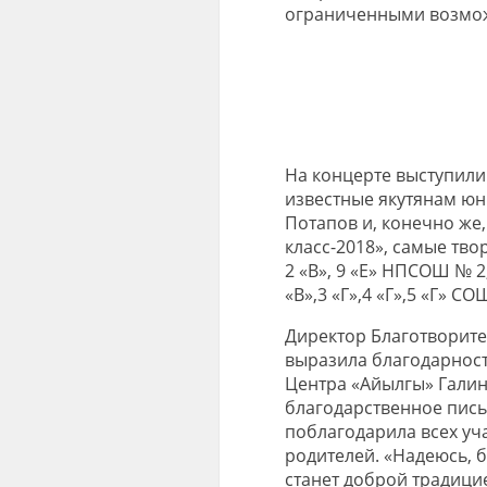
ограниченными возмо
На концерте выступили 
известные якутянам юн
Потапов и, конечно же
класс-2018», самые тво
2 «В», 9 «Е» НПСОШ № 2,
«В»,3 «Г»,4 «Г»,5 «Г» СО
Директор Благотворите
выразила благодарност
Центра «Айылгы» Галин
благодарственное пись
поблагодарила всех уча
родителей. «Надеюсь, 
станет доброй традицие