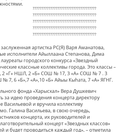
жностями.
????????????????????????????????????
????????????????????????????????????
????????????????????????????????????
????????????????????????????????????
????????????????????????????????????
заслуженная артистка РС(Я) Варя Аманатова,
ые исполнители Айыллаана Степанова, Дима
, лауреаты городского конкурса «Звездный
рческие классные коллективы города. Это классы –
 2 «Г» НШЛ, 2 «Б» СОШ № 17, 3 «А» СОШ № 7 . 3
Ш № 7, 6 «Б»,7 «А»,10 «Б» Айыы Кыhата, 7 «А» ЯГНГ.
льного фонда «Харысхал» Вера Душкевич
ь за идею проведения концерта директору
е Васильевой и вручила коллективу
мо. Галина Васильева, в свою очередь,
стников концерта, их руководителей и
благотворительный концерт «Звездных классов»
й и будет проводиться каждый год», – отметила