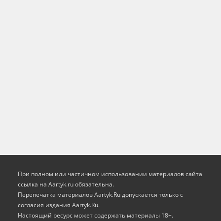
При полном или частичном использовании материалов сайта
ссылка на Aartyk.ru oбязательна.
Перепечатка материалов Aartyk.Ru допускается только с
согласия издания Aartyk.Ru.
Настоящий ресурс может содержать материалы 18+.