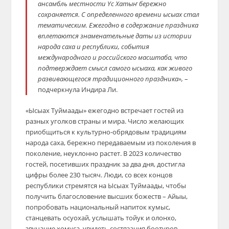
ансамбль местности
Ү
с Хатыҥ бережно
сохраняется.
С определенного времени ысыах стал
тематическим. Ежегодно в содержание праздника
вплетаются знаменательные даты из истории
народа саха и
р
еспублики, события
международного и российского масштаба, что
подтверждает смысл самого ысыаха, как живого
развивающегося традиционного праздника»,
–
подчеркнула Индира Ли.
«Ысыах Туймаады» ежегодно встречает гостей из
разных уголков страны и мира. Число желающих
приобщиться к культурно-обрядовым традициям
народа саха, бережно передаваемым из поколения в
поколение, неуклонно растет. В 2023 количество
гостей, посетивших праздник за два дня, достигла
цифры более 230 тысяч. Люди, со всех концов
республики стремятся на Ысыах Туймаады, чтобы
получить благословение высших божеств – Айыы,
попробовать национальный напиток кумыс,
станцевать осуохай, услышать тойук и олонхо,
звучание хомуса, увидеть состязания боотуров,