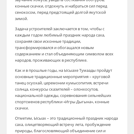
конные скачки, отдохнуть и набраться сил перед
сенокосом, перед предстоящей долгой якутской
зимой.
Задача устроителей заключается в том, чтобы с
каждым годом любимый праздник народа саха,
сохраняя свои исконные традиции,
трансформировался и обогащался новым
содержанием и стал объединяющим символом всех
народов, проживающих в республике.
Как и в прошлые годы, на Ысыахе Тумаады пройдут
основные традиционные мероприятия – круговой
танец осуохай, церемонии кумысопития, встречи
солнца, конкурсы сказителей – олонхосутов,
национальной одежды, соревнования сильнейших
спортсменов республики «Игры Дыгына», конные
скачки.
Отметим, Ысыах – это традиционный праздник народа
саха, олицетворяющий встречу лета, пробуждение
природы, благословляющий объединение сил и