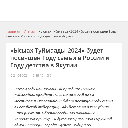
Главная
Итэҕэл
«Ысыах Туймаады-2024» будет посвящен Году
семьи в России и Году детства в Якутии
«Ысыах Туймаады-2024» будет
посвящен Году семьи в России и
Году детства в Якутии
24.04.2024
18:15
0
В этом году национальный праздник
«Ысыах
Туймаады» пройдет 29-30 июня в 27-й раз в
местности «Үс Хатыҥ» и будет посвящен Году семьи
в Российской Федерации, Году детства в Республике
Саха (Якутия)
. Об этом сообщила начальник
Управления культуры и духовного развития Окружной
администрации города Якутска Индира Ли.