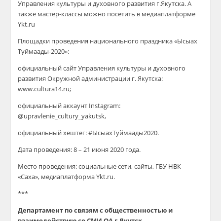
Управления
культуры
и духовного развития
г.
Якутска
. А
также
мастер-классы можно посетить в
м
еди
аплатформе
Ykt.ru
Площадки проведения национального праздника «
Ысыах
Туймаады-2020»:
о
фициальный сайт Управления культуры и духовного
развития Окружной администрац
ии г. Якутска:
www.cultura14.ru;
о
фициальный
аккаунт
I
nstagr
am
:
@
upravlenie_cultury_yakutsk
,
о
фициальный
хештег
: #ЫсыахТуймаады2020
.
Дата
проведения: 8 – 21 июня 2020 года.
Место проведения: социальные сети, сайты, ГБУ НВК
«Саха»,
медиаплатформа
Ykt.ru
.
***
Департамент по связям с общественностью и
взаимодействию со СМИ ОА
г.Якутск