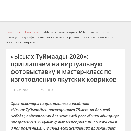
Главная
Культура
«Ысыах Туймаады-2020»: приглашаем на
виртуальную фотовыставку и мастер-класс по изготовлению
якутских ковриков
«Ысыах Туймаады-2020»:
приглашаем на виртуальную
фотовыставку и мастер-класс по
изготовлению якутских ковриков
11.06.2020
17:39
0
Организаторы национального праздника
«
Ысыах
Туймаады
»
,
посвящен
ного
75-летию Великой
Победы, подготовили
д
ля
жителей республики
обширную
программу из
75 культурных мероприятий по 8 жанрам
и направлениям
.
С 8 июня
всех желающих приглашают