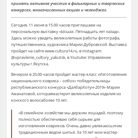
принять активное участие в
фольклорных и
творческих
конкурсах
,
многочисленных акциях и
челенджах
.
Сегодня,
11 июня в 15.00 часов приглашаем на
персональную выставку
«
Ысыах
. Пятнадцать лет назад»
.
Здесь можно увидеть великолепные работы
фотографа,
путешественника, художника Марии Дубровской. Выставка
пройдет
на сайте
w
ww.cultura14.ru,
в
Instagram
:
@
upravlenie_cultury_yakutsk
,
в
Youtube
: Управление
культуры
г.Якутска
.
Вечером в 20.00 часов
пройдет мастер-класс
«Изготовление
национального коврика –
олбох
»
победительницы
республиканского конкурса «ДалбарХотун
-2019
»
Марии
Аманатовой
, которая
мастерит
великолепные
изделия
из
конского
волос
а
более 10 лет.
«В семейном хозяйстве
мы
держим лошадей, поэтому
полностью обеспечиваю себя сырьем для
изготовления ковриков.
Очень давно увлекаюсь
этим
традицион
ным видом шитья
. За 10
лет мои мас
тер-