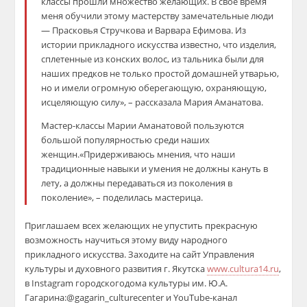
классы прошли множество
желающих.
В свое время
меня обу
чили этому мастерству замечательные люди
— Прасковья
Стручкова
и Варвара Ефимова.
Из
и
стории
прикладного искусства известно
, что
изделия
,
сплетенные
из конских волос,
из тальника
были для
наших предков
не только
простой домашней утварью,
но и
имели огромную оберегающую, охраняющую,
исцеляющую силу», – рассказала Мария
Аманатова
.
М
астер-классы
Марии
Аманатовой
пользуются
большой
популярностью среди наших
женщин.
«Придерживаюсь мнения
, что наши
традиционные навыки и умения не должны кануть в
лету, а должны передаваться из поко
ления в
поколение», – поделилась
мастер
ица
.
Приглашаем всех желающих не упустить прекрасную
возможность научит
ь
ся этому виду
народного
прикладного искусства. Заходите на сайт Управления
культуры и духовного развития г. Якутска
www.cultura14.ru
,
в
Instagram
городского
дом
а
культуры им. Ю.А.
Гагарина
:
@
gagarin_culturecenter
и
You
T
ub
e
-канал