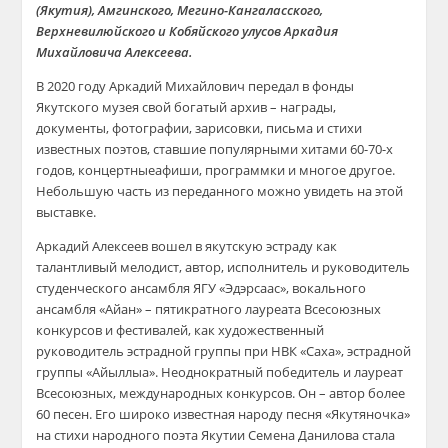
(Якутия)
,
Амгинского
,
Мегино-Кангаласского
,
Верхневилюйского
и
Кобяйского
улусов Аркадия
Михайловича Алексеева.
В 2020 году Аркадий Михайлович передал в
фонды
Якутс
к
ого музея
свой богатый
архив –
награды,
документы,
фотографии, зарисовки
,
письма
и стихи
известных
поэтов
, ставшие популярными
хитами 60-70-х
годов
, концертные
афиши,
программки
и многое другое
.
Небольшую часть из переданного можно увидеть на
этой
выставке
.
Аркадий Алексеев вошел в якутскую эстраду как
талантливый мелодист, автор, исполнитель и руководитель
студенческого ансамбля ЯГУ «
Эдэр
саас
», вокального
ансамбля «
Айан
» –
пятикратного лауреата Всесоюзных
конкурсов и фестивалей, как художественный
руководитель эстрадной группы при НВК «Саха», эстрадной
группы «
Айыллыа
». Неоднократный победитель и лауреат
Всес
оюзных, международных конкурсов
. Он – автор более
60 песен. Его широко известная народу песня «
Якутяночка
»
на стихи
народного поэта Якутии
Семена Данилова стала