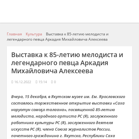
Главная
Культура
Выставка к 85-летию мелодиста и
легендарного певца Аркадия Михайловича Алексеева
Выставка к 85-летию мелодиста и
легендарного певца Аркадия
Михайловича Алексеева
16.12.2022
15:14
0
Вчера,
15 декабря
,
в Якутском музе
е им. Ем. Ярославского
состоялось
торжественное открытие выставки «Саха
норуотун
сомоҕо
талаана
», посвященной
85-летию
мелодиста, народного артиста РС (Я), заслуженного
работника культуры РС (Я), заслуженного деятеля
искусств РС (Я), члена Союза журналистов России,
п
очетного гражданина г. Якутска,
Республики Саха