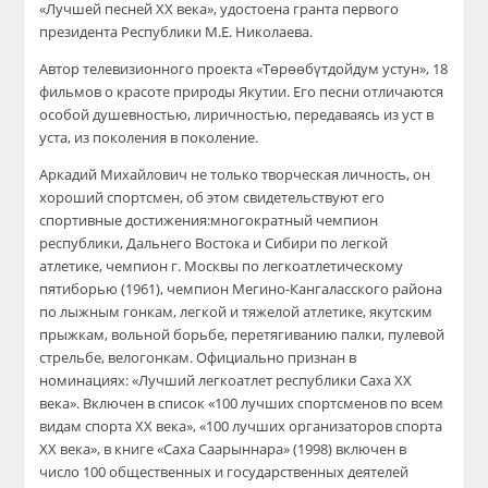
«Лучшей песней XX века», удостоена гранта первого
президента Республики М.Е. Николаева.
Автор телевизионного проекта «
Төрөөбү
т
дойдум
устун
», 18
фильмов о красоте природы Якутии. Его песни отличаются
особой душевностью, лиричностью, передаваясь из уст в
уста, из поколения в поколение.
Аркадий Михайлович не только творческая личность, он
хороший спортсмен, об этом свидетельствуют его
спортивны
е достижения:
многократный чемпион
республики, Дальнего Востока и Сибири по легкой
атлетике, чемпион г. Москвы по легкоатлетическому
пятиборью (1961), чемпион
Мегино-Кангаласского
района
по лыжным гонкам, легкой и тяжелой атлетике, якутским
прыжкам, вольной борьбе, перетягиванию палк
и, пулевой
стрельбе, велогонкам
. Официально признан в
номинациях: «Лучший легкоатлет республики Саха XX
века». Включен в список «100 лучших спортсменов по всем
видам спорта XX века», «100 лучших организаторов спорта
XX века», в книге «Саха
Саарыннара
» (1998) включен в
число 100 общественных и государственных деятелей