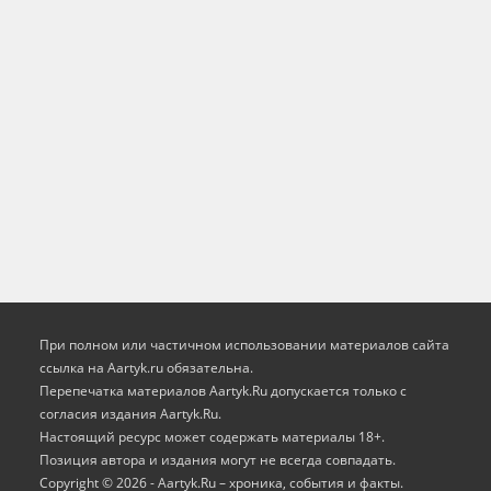
При полном или частичном использовании материалов сайта
ссылка на Aartyk.ru oбязательна.
Перепечатка материалов Aartyk.Ru допускается только с
согласия издания Aartyk.Ru.
Настоящий ресурс может содержать материалы 18+.
Позиция автора и издания могут не всегда совпадать.
Copyright © 2026 - Aartyk.Ru – хроника, события и факты.