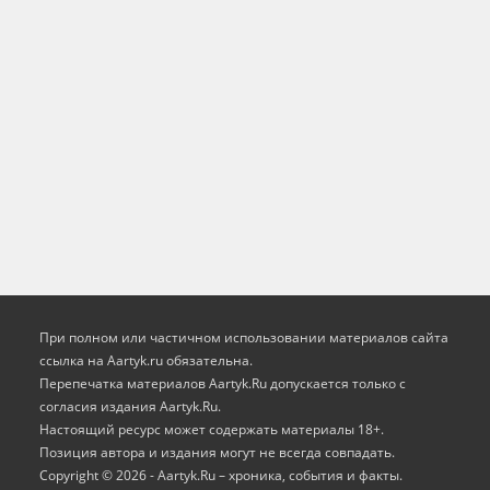
При полном или частичном использовании материалов сайта
ссылка на Aartyk.ru oбязательна.
Перепечатка материалов Aartyk.Ru допускается только с
согласия издания Aartyk.Ru.
Настоящий ресурс может содержать материалы 18+.
Позиция автора и издания могут не всегда совпадать.
Copyright © 2026 - Aartyk.Ru – хроника, события и факты.