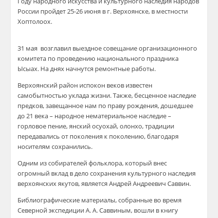
Году народного искусства и культурного наследия народов
России пройдет 25-26 июня в г. Верхоянске, в местности
Хоптолоох.
31 мая
возглавил выездное совещание организационного
комитета по проведению национального праздника
Ысыах. На днях начнутся ремонтные работы.
Верхоянский район испокон веков известен
самобытностью уклада жизни. Также, бесценное наследие
предков, завещанное нам по праву рождения, дошедшее
до 21 века – народное нематериальное наследие –
горловое пение, янский осуохай, олонхо, традиции
передавались от поколения к поколению, благодаря
носителям сохранились.
Одним из собирателей фольклора, который внес
огромный вклад в дело сохранения культурного наследия
верхоянских якутов, является Андрей Андреевич Саввин.
Библиографические материалы, собранные во время
Северной экспедиции А. А. Саввиным, вошли в книгу