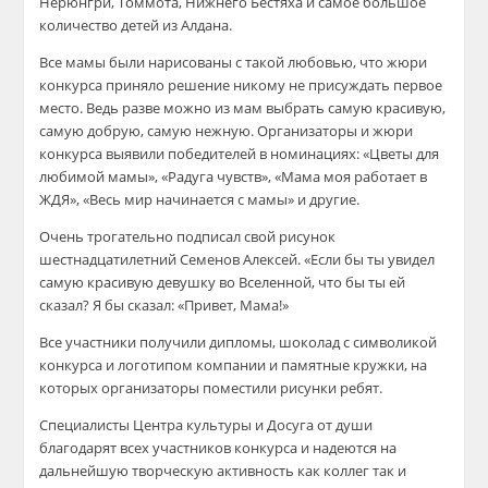
Нерюнгри, Томмота, Нижнего Бестяха и самое большое
количество детей из Алдана.
Все мамы были нарисованы с такой любовью, что жюри
конкурса приняло решение никому не присуждать первое
место. Ведь разве можно из мам выбрать самую красивую,
самую добрую, самую нежную. Организаторы и жюри
конкурса выявили победителей в номинациях: «Цветы для
любимой мамы», «Радуга чувств», «Мама моя работает в
ЖДЯ», «Весь мир начинается с мамы» и другие.
Очень трогательно подписал свой рисунок
шестнадцатилетний Семенов Алексей. «Если бы ты увидел
самую красивую девушку во Вселенной, что бы ты ей
сказал? Я бы сказал: «Привет, Мама!»
Все участники получили дипломы, шоколад с символикой
конкурса и логотипом компании и памятные кружки, на
которых организаторы поместили рисунки ребят.
Специалисты Центра культуры и Досуга от души
благодарят всех участников конкурса и надеются на
дальнейшую творческую активность как коллег так и