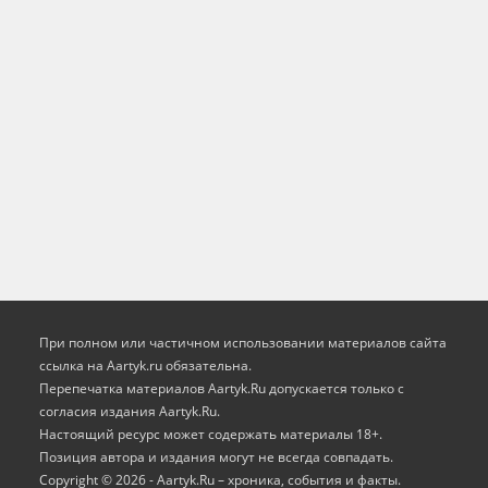
При полном или частичном использовании материалов сайта
ссылка на Aartyk.ru oбязательна.
Перепечатка материалов Aartyk.Ru допускается только с
согласия издания Aartyk.Ru.
Настоящий ресурс может содержать материалы 18+.
Позиция автора и издания могут не всегда совпадать.
Copyright © 2026 - Aartyk.Ru – хроника, события и факты.