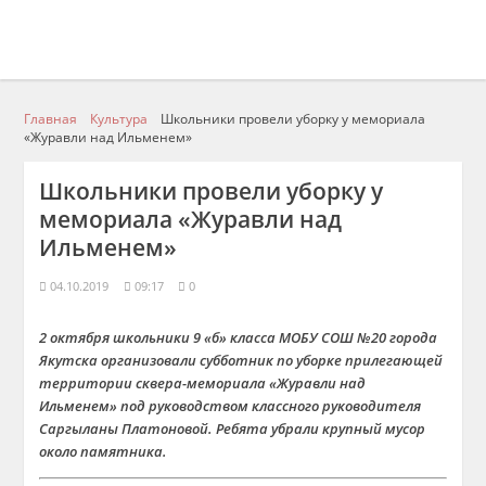
Главная
Культура
Школьники провели уборку у мемориала
«Журавли над Ильменем»
Школьники провели уборку у
мемориала «Журавли над
Ильменем»
04.10.2019
09:17
0
2 октября школьники 9 «б» класса МОБУ СОШ №20 города
Якутска организовали субботник по уборке прилегающей
территории сквера-мемориала «Журавли над
Ильменем» под руководством классного руководителя
Саргыланы Платоновой. Ребята убрали крупный мусор
около памятника.