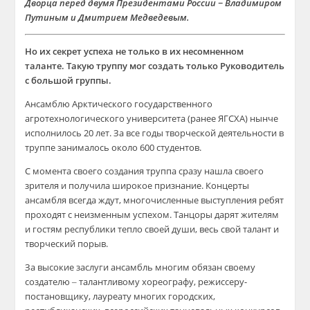
Дворца перед двумя Президентами России − Владимиром
Путиным и Дмитрием Медведевым.
Но их секрет успеха не только в их несомненном
таланте. Такую труппу мог создать только Руководитель
с большой группы.
Ансамблю Арктического государственного
агротехнологического университета (ранее ЯГСХА) нынче
исполнилось 20 лет. За все годы творческой деятельности в
труппе занималось около 600 студентов.
С момента своего создания труппа сразу нашла своего
зрителя и получила широкое признание. Концерты
ансамбля всегда ждут, многочисленные выступления ребят
проходят с неизменным успехом. Танцоры дарят жителям
и гостям республики тепло своей души, весь свой талант и
творческий порыв.
За высокие заслуги ансамбль многим обязан своему
создателю ‒ талантливому хореографу, режиссеру-
постановщику, лауреату многих городских,