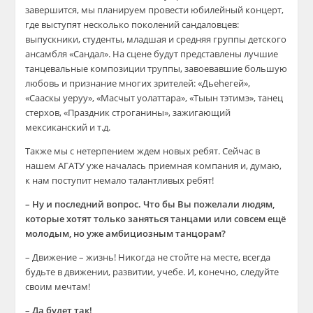
завершится, мы планируем провести юбилейный концерт,
где выступят несколько поколений сандаловцев:
выпускники, студенты, младшая и средняя группы детского
ансамбля «Сандал». На сцене будут представлены лучшие
танцевальные композиции труппы, завоевавшие большую
любовь и признание многих зрителей: «Дьеhегей»,
«Сааскы уеруу», «Масчыт уолаттара», «Тыын тэтимэ», танец
стерхов, «Праздник строганины», зажигающий
мексиканский и т.д.
Также мы с нетерпением ждем новых ребят. Сейчас в
нашем АГАТУ уже началась приемная компания и, думаю,
к нам поступит немало талантливых ребят!
– Ну и последний вопрос. Что бы Вы пожелали людям,
которые хотят только заняться танцами или совсем ещё
молодым, но уже амбициозным танцорам?
– Движение – жизнь! Никогда не стойте на месте, всегда
будьте в движении, развитии, учебе. И, конечно, следуйте
своим мечтам!
– Да будет так!