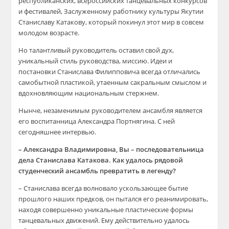
республиканских, всероссийских танцевальных конкурсов
и фестивалей, Заслуженному работнику культуры Якутии
Станиславу Катакову, который покинул этот мир в совсем
молодом возрасте.
Но талантливый руководитель оставил свой дух,
уникальный стиль руководства, миссию. Идеи и
постановки Станислава Филипповича всегда отличались
самобытной пластикой, утаенным сакральным смыслом и
вдохновляющим национальным стержнем.
Нынче, незаменимым руководителем ансамбля является
его воспитанница Александра Портнягина. С ней
сегодняшнее интервью.
– Александра Владимировна, Вы – последовательница
дела Станислава Катакова. Как удалось рядовой
студенческий ансамбль превратить в легенду?
– Станислава всегда волновало ускользающее бытие
прошлого наших предков, он пытался его реанимировать,
находя совершенно уникальные пластические формы
танцевальных движений. Ему действительно удалось