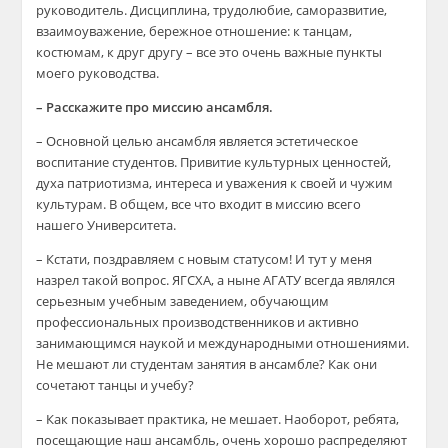
руководитель. Дисциплина, трудолюбие, саморазвитие,
взаимоуважение, бережное отношение: к танцам,
костюмам, к друг другу – все это очень важные пункты
моего руководства.
– Расскажите про миссию ансамбля.
– Основной целью ансамбля является эстетическое
воспитание студентов. Привитие культурных ценностей,
духа патриотизма, интереса и уважения к своей и чужим
культурам. В общем, все что входит в миссию всего
нашего Университета.
– Кстати, поздравляем с новым статусом! И тут у меня
назрел такой вопрос. ЯГСХА, а ныне АГАТУ всегда являлся
серьезным учебным заведением, обучающим
профессиональных производственников и активно
занимающимся наукой и международными отношениями.
Не мешают ли студентам занятия в ансамбле? Как они
сочетают танцы и учебу?
– Как показывает практика, не мешает. Наоборот, ребята,
посещающие наш ансамбль, очень хорошо распределяют