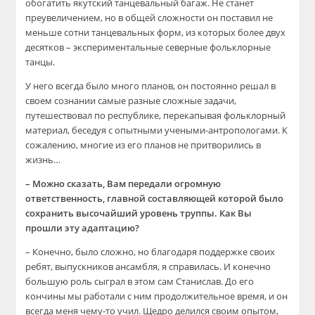
обогатить якутский танцевальный багаж. Не станет
преувеличением, но в общей сложности он поставил не
меньше сотни танцевальных форм, из которых более двух
десятков – экспериментальные северные фольклорные
танцы.
У него всегда было много планов, он постоянно решал в
своем сознании самые разные сложные задачи,
путешествовал по республике, перекапывая фольклорный
материал, беседуя с опытными учеными-антропологами. К
сожалению, многие из его планов не притворились в
жизнь…
– Можно сказать, Вам передали огромную
ответственность, главной составляющей которой было
сохранить высочайший уровень труппы. Как Вы
прошли эту адаптацию?
– Конечно, было сложно, но благодаря поддержке своих
ребят, выпускников ансамбля, я справилась. И конечно
большую роль сыграл в этом сам Станислав. До его
кончины мы работали с ним продолжительное время, и он
всегда меня чему-то учил. Щедро делился своим опытом,