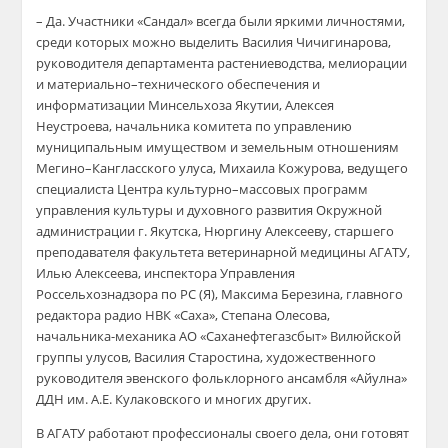
– Да. Участники «Сандал» всегда были яркими личностями,
среди которых можно выделить Василия Чичигинарова,
руководителя департамента растениеводства, мелиорации
и материально–технического обеспечения и
информатизации Минсельхоза Якутии, Алексея
Неустроева, начальника комитета по управлению
муниципальным имуществом и земельным отношениям
Мегино–Кангласского улуса, Михаила Кожурова, ведущего
специалиста Центра культурно–массовых программ
управления культуры и духовного развития Окружной
администрации г. Якутска, Нюргину Алексееву, старшего
преподавателя факультета ветеринарной медицины АГАТУ,
Илью Алексеева, инспектора Управления
Россельхознадзора по РС (Я), Максима Березина, главного
редактора радио НВК «Саха», Степана Олесова,
начальника-механика АО «Саханефтегазсбыт» Вилюйской
группы улусов, Василия Старостина, художественного
руководителя эвенского фольклорного ансамбля «Айулна»
ДДН им. А.Е. Кулаковского и многих других.
В АГАТУ работают профессионалы своего дела, они готовят