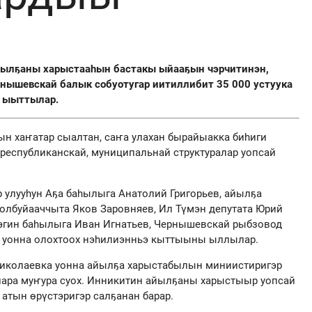
ылҕаны харыстааһын бастакы ыйааҕын чэрчитинэн,
нышевскай балык собуотугар иитиллибит 35 000 устуука
 ыыттылар.
ын хаҥатар сыалтан, саҥа улахан бырайыакка биһиги
 республиканскай, муниципальнай структуралар уопсай
 улууһун Аҕа баһылыга Анатолий Григорьев, айылҕа
лбуйааччыта Яков Заровняев, Ил Түмэн депутата Юрий
эгин баһылыга Иван Игнатьев, Чернышевскай рыбзовод
 уонна олохтоох нэһилиэнньэ кыттыыны ыллылар.
Николаевка уонна айылҕа харыстабылын миниистиригэр
ара муҥура суох. Инникитин айылҕаны харыстыыр уопсай
 атын өрүстэригэр салҕанан барар.