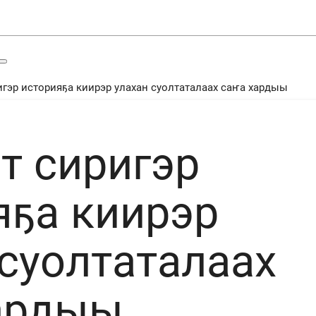
гэр историяҕа киирэр улахан суолтаталаах саҥа хардыы
т сиригэр
яҕа киирэр
 суолтаталаах
ардыы