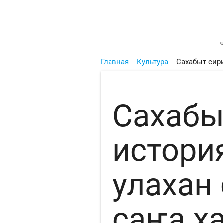
Главная
Культура
Сахабыт сири
Сахабы
истори
улахан
саҥа х