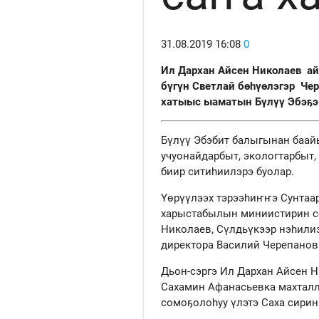
31.08.2019
16:08
0
Ил Дархан Айсен Николаев
ай
бүгүн Светлай бөһүөлэгэр
Чер
хатыыс ыаматын Бүлүү Эбэҕэ
Бүлүү Эбэбит балыгынан баай
учуонайдарбыт, экологтарбыт,
биир ситиһиилэрэ буолар.
Үөрүүлээх тэрээһиҥҥэ Сунтаар
харыстабылын миниистирин со
Николаев, Сүлдьүкээр нэһили
директора Василий Черепанов
Дьон-сэргэ Ил Дархан Айсен 
Сахамин Афанасьевка махталл
сомоҕолоһуу үлэтэ Саха сирин