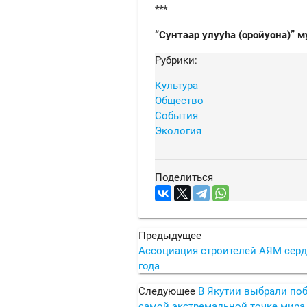
***
“Сунтаар улууhа (оройуона)” 
Рубрики:
Культура
Общество
События
Экология
Поделиться
Предыдущее
Ассоциация строителей АЯМ серд
года
Следующее
В Якутии выбрали поб
самой экстремальной точке мира