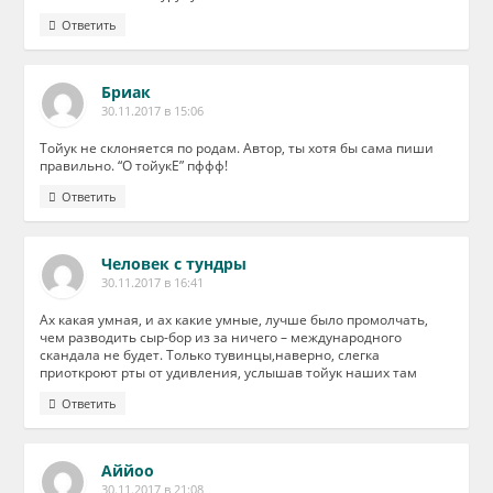
Ответить
Бриак
30.11.2017 в 15:06
Тойук не склоняется по родам. Автор, ты хотя бы сама пиши
правильно. “О тойукЕ” пффф!
Ответить
Человек с тундры
30.11.2017 в 16:41
Ах какая умная, и ах какие умные, лучше было промолчать,
чем разводить сыр-бор из за ничего – международного
скандала не будет. Только тувинцы,наверно, слегка
приоткроют рты от удивления, услышав тойук наших там
Ответить
Аййоо
30.11.2017 в 21:08