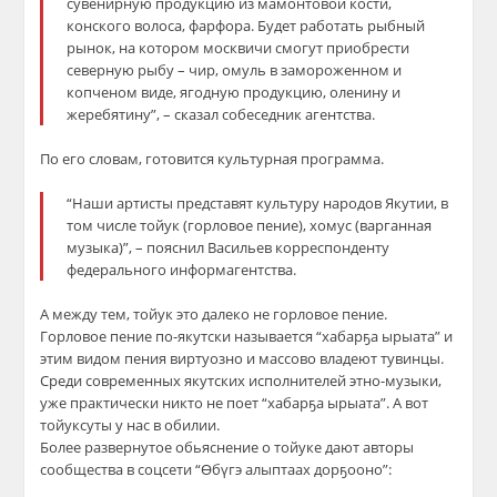
сувенирную продукцию из мамонтовой кости,
конского волоса, фарфора. Будет работать рыбный
рынок, на котором москвичи смогут приобрести
северную рыбу – чир, омуль в замороженном и
копченом виде, ягодную продукцию, оленину и
жеребятину”, – сказал собеседник агентства.
По его словам, готовится культурная программа.
“Наши артисты представят культуру народов Якутии, в
том числе тойук (горловое пение), хомус (варганная
музыка)”, – пояснил Васильев корреспонденту
федерального информагентства.
А между тем, тойук это далеко не горловое пение.
Горловое пение по-якутски называется “хабарҕа ырыата” и
этим видом пения виртуозно и массово владеют тувинцы.
Среди современных якутских исполнителей этно-музыки,
уже практически никто не поет “хабарҕа ырыата”. А вот
тойуксуты у нас в обилии.
Более развернутое обьяснение о тойуке дают авторы
сообщества в соцсети “Өбүгэ алыптаах дорҕооно”: