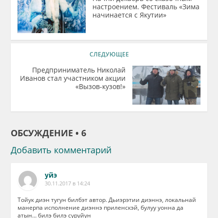
настроением. Фестиваль «Зима
начинается с Якутии»
СЛЕДУЮЩЕЕ
Предприниматель Николай
Иванов стал участником акции
«Вызов-кузов!»
ОБСУЖДЕНИЕ • 6
Добавить комментарий
уйэ
30.11.2017 в 14:24
Тойук диэн тугун билбэт автор. Дьиэрэтии диэннэ, локальнай
манерпа исполнение диэннэ приленскэй, булуу уонна да
атын… билэ билэ суруйун