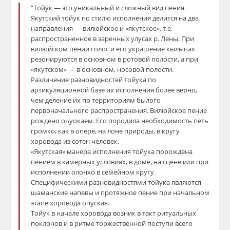
“Тойук — это уникальный и сложный вид пения.
Якутский тойук по стилю исполнения делится на два
направления — вилюйское и «якутское», т.е.
распространенное в заречных улусах р. Лены. При
вилюйском пении голос и его украшение кылыһах
резонируются в основном в ротовой полости, а при
«якутском» — в основном, носовой полости.
Различение разновидностей тойука по
артикуляционной базе их исполнения более верно,
чем деление их по территориям былого
первоначального распространения. Вилюйское пение
рождено оһуокаем. Его породила необходимость петь
громко, как в опере, на лоне природы, в кругу
хоровода из сотен человек.
«Якутская» манера исполнения тойука порождена
пением в камерных условиях, в доме, на сцене или при
исполнении олонхо в семейном кругу.
Специфическими разновидностями тойука являются
шаманские напевы и протяжное пение при начальном
этапе хоровода опуская.
Тойук в начале хоровода возник в такт ритуальных
поклонов и в ритме торжественной поступи всего