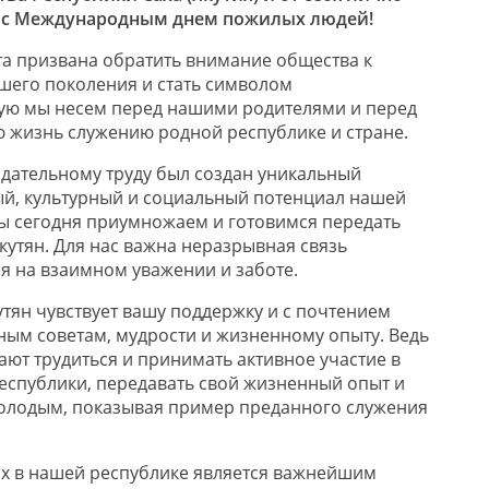
 с Международным днем пожилых людей!
та призвана обратить внимание общества к
шего поколения и стать символом
рую мы несем перед нашими родителями и перед
ою жизнь служению родной республике и стране.
дательному труду был создан уникальный
й, культурный и социальный потенциал нашей
ы сегодня приумножаем и готовимся передать
утян. Для нас важна неразрывная связь
я на взаимном уважении и заботе.
тян чувствует вашу поддержку и с почтением
ным советам, мудрости и жизненному опыту. Ведь
ают трудиться и принимать активное участие в
спублики, передавать свой жизненный опыт и
олодым, показывая пример преданного служения
х в нашей республике является важнейшим