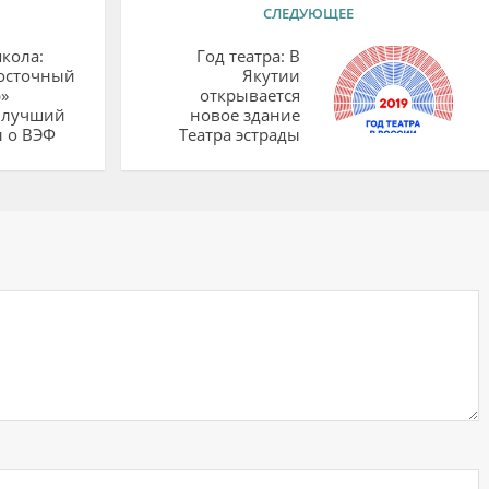
СЛЕДУЮЩЕЕ
кола:
Год театра: В
осточный
Якутии
»
открывается
 лучший
новое здание
л о ВЭФ
Театра эстрады
ий