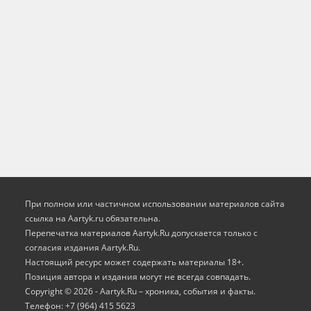
При полном или частичном использовании материалов сайта
ссылка на Aartyk.ru oбязательна.
Перепечатка материалов Aartyk.Ru допускается только с
согласия издания Aartyk.Ru.
Настоящий ресурс может содержать материалы 18+.
Позиция автора и издания могут не всегда совпадать.
Copyright © 2026 - Aartyk.Ru – хроника, события и факты.
Телефон: +7 (964) 415 5623