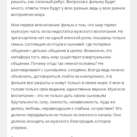
решить, как сложный ребус. Вопросов к фильму будет
много, ответы тоже будут у всех разные, ведь у всех разное
восприятие мира.
Мое первое впечатление: фильм о том, что мир теряет
мужскую часть из-за недостатка мужского воспитания. Не
зря в картине нет ни одной женской роли, показаны только
семьи, состоящие из отцов и сыновей, где потеряно
общение с детьми, общение в целом. Возможно, это
метафора того, весь мир существует в виртуальном
общении. Почему отцы так немногословны? Не
разговаривают с сыновьями, соседями. Всегда ведь можно
объяснить, договориться, пойти на компромисс. А в
фильме все закрыты и живут только в своем мире. У всех в
голове только свое видение, единственно верное. Мужское
воспитание – это не только дать своим сыновьям
брутальности, силу, смелость, независимость. Куда же
делись любовь, неравнодушие к слабым, сочувствие? Это
должно передаваться не только из женского начала. Оно
должно исходить из мужского благородия, которое
утеряно.