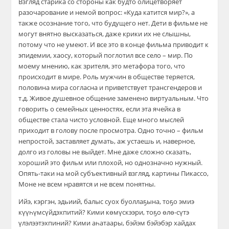
Взгляд старика со стороны как будто олицетворяет
разочарование и немой вопрос: «Куда катится мир?», а
также осознание того, что будущего нет. Дети в фильме не
могут внятно высказаться, даже крики их не слышны,
потому что не умеют. И все это в конце фильма приводит к
эпидемии, хаосу, который поглотил все село – мир. По
моему мнению, как зрителя, это метафора того, что
происходит в мире. Роль мужчин в обществе теряется,
половина мира согласна и приветствует трансгендеров и
т.д. Живое душевное общение заменено виртуальным. Что
говорить о семейных ценностях, если эта ячейка в
обществе стала чисто условной. Еще много мыслей
приходит в голову после просмотра. Одно точно – фильм
непростой, заставляет думать, аж устаешь и, наверное,
долго из головы не выйдет. Мне даже сложно сказать,
хороший это фильм или плохой, но однозначно нужный.
Опять-таки на мой субъективный взгляд, картины Пикассо,
Моне не всем нравятся и не всем понятны.
Ийэ, кэргэн, эдьиий, балыс суох буоллаҕына, тоҕо эмиэ
күүһүмсүйдэхпитий? Кими көмүскээри, тоҕо өлө-сүтэ
үлэлээтэхпиний? Кими аһатаары, бэйэм бэйэбэр хайдах