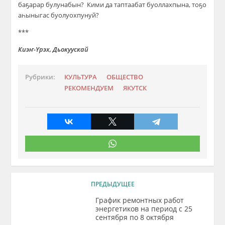
баҕарар булунабын? Кими да таптаабат буоллахпына, тоҕо
аһыныгас буолуохпунуй?
***
Киэҥ-Үрэх, Дьокуускай
Рубрики:
КУЛЬТУРА
ОБЩЕСТВО
РЕКОМЕНДУЕМ
ЯКУТСК
ПРЕДЫДУЩЕЕ
График ремонтных работ
энергетиков на период с 25
сентября по 8 октября