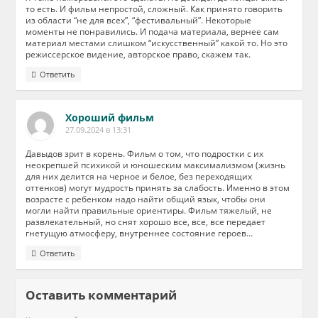
то есть. И фильм непростой, сложный. Как принято говорить
из области “не для всех”, “фестивальный”. Некоторые
моменты не понравились. И подача материала, вернее сам
материал местами слишком “искусственный” какой то. Но это
режиссерское видение, авторское право, скажем так.
Ответить
Хороший фильм
27.09.2024 в 13:31
Давыдов зрит в корень. Фильм о том, что подростки с их
неокрепшей психикой и юношеским максимализмом (жизнь
для них делится на черное и белое, без переходящих
оттенков) могут мудрость принять за слабость. Именно в этом
возрасте с ребенком надо найти общий язык, чтобы они
могли найти правильные ориентиры. Фильм тяжелый, не
развлекательный, но снят хорошо все, все, все передает
гнетущую атмосферу, внутреннее состояние героев…
Ответить
Оставить комментарий