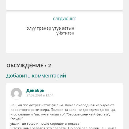
СЛЕДУЮЩЕЕ
Улуу тренер үтүө аатын
үйэтитэн
ОБСУЖДЕНИЕ • 2
Добавить комментарий
Декабрь
27.09.2024 в 13:14
Решил посмотреть этот фильм. Думал очередная чернуха от
известного режиссера. Половина зала не досидела до конца,
и со словами “аа, муть какая то”, “бессмысленный фильм”,
“пахай”,
ушли где то до и после середины показа.
Я тоже намеревался это сделать. Но досидел до конца. Смысл