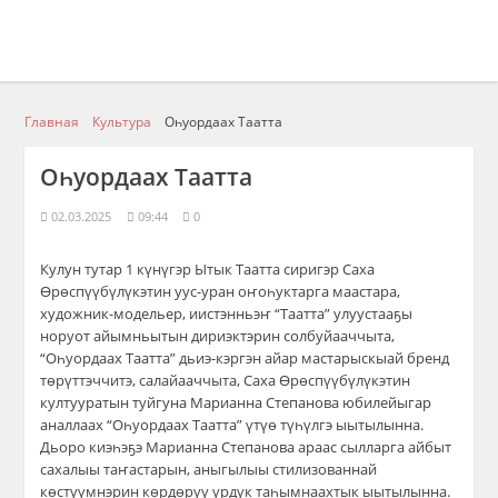
Главная
Культура
Оһуордаах Таатта
Оһуордаах Таатта
02.03.2025
09:44
0
Кулун тутар 1 күнүгэр Ытык Таатта сиригэр Саха
Өрөспүүбүлүкэтин уус-уран оҥоһуктарга маастара,
художник-модельер, иистэнньэҥ “Таатта” улуустааҕы
норуот айымньытын дириэктэрин солбуйааччыта,
“Оһуордаах Таатта” дьиэ-кэргэн айар мастарыскыай бренд
төрүттэччитэ, салайааччыта, Саха Өрөспүүбүлүкэтин
култууратын туйгуна Марианна Степанова юбилейыгар
аналлаах “Оһуордаах Таатта” үтүө түһүлгэ ыытылынна.
Дьоро киэһэҕэ Марианна Степанова араас сылларга айбыт
сахалыы таҥастарын, аныгылыы стилизованнай
көстүүмнэрин көрдөрүү үрдүк таһымнаахтык ыытылынна.