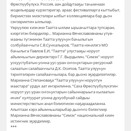
Өрөспүүбүлүкэ, Россия, аан дойдутааҕы таһымнаах
модельердар күрэхтэригэр, араас фестивалларга кыттыбыт,
бириистээх миэстэлэри ылбыт коллекциялара бар дьон
сэҥээриитин ыллылар.
Үөрүүлээх киэһэни Таатта ыллам ырыаһыттара тупсаран,
киэргэтэн биэрдилэр… Марианна Вячеславовнаны үтүө-
мааны түгэнинэн Таатта улууһун баһылыгын
солбуйааччыта С.В.Сунхалыров, “Таатта нэһилэгэ МО
баһылыга Павлов Е.И, “Таатта” улустааҕы норуот
айымньытын дириэктэрэ Г.Г. Вырдылин, “Симэх” норуот
ускуустубатын уонна уус-уран оҥоһуктарын ресурснай
салаатын салайааччыта Д.К. Осипов, Таатта улууһун
тэрилтэлэрин салайааччылара, бар дьоно эҕэрдэлээтилэр.
Марианна Степановаҕа “Таатта улууһун норуотун
маастара” үрдүк аат иҥэрилиннэ, “Саха Өрөспүүбүлүкэтин
норуот уус-уран оҥоһуктарын сайыннарыыга кылаатын
иһин” култуурат уонна духуобунай сайдыы
министерствотын анал бэлиэтинэн наҕараадаланна.
Алыптаах кэрэ айымньыларыбар дьоҥҥо бэлэхтиир
Марианна Вячеславовнаны “Симэх” национальнай киин
истиҥник эҕэрдэлиир.
***