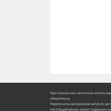
При полном или частичном использован
oбязательна.
Перепечатка материалов Aartyk.Ru допу
Настоящий ресурс может содержать м