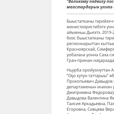
“Великому подвигу по
маастардарын үлэтэ 
Быыстапканы тэрийээчч
министиэристибэтэ уон
айымньы Дьиэтэ. 2019-
биэс быыстапканы тэри
регионнарыттан кытты
Красноярскай, Симферо
уобалаһа уонна Саха с
Гран-принан наҕараад
Ньурба оройуонуттан А.
“Оҕо кутун таттарыы” ө
Прокопьевич Давыдов о
департаменын иһинэн ү
Дмитриевна Федорова)
Давыдова Валентина Як
Таисия Аркадьевна, П
Егоровна, Сивцева Вер