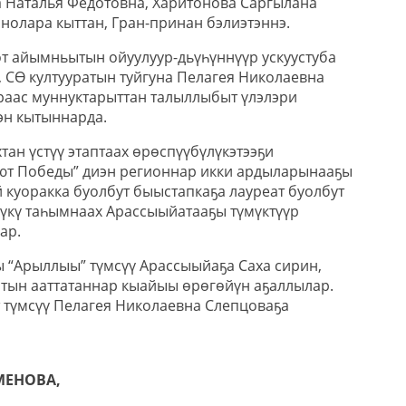
 Наталья Федотовна, Харитонова Саргылана
нолара кыттан, Гран-принан бэлиэтэннэ.
от айымньытын ойуулуур-дьүһүннүүр ускуустуба
, СӨ култууратын туйгуна Пелагея Николаевна
раас муннуктарыттан талыллыбыт үлэлэри
эн кытыннарда.
тан үстүү этаптаах өрөспүүбүлүкэтээҕи
ют Победы” диэн регионнар икки ардыларынааҕы
 куоракка буолбут быыстапкаҕа лауреат буолбут
дүкү таһымнаах Арассыыйатааҕы түмүктүүр
ар.
ы “Арыллыы” түмсүү Арассыыйаҕа Саха сирин,
атын ааттатаннар кыайыы өрөгөйүн аҕаллылар.
 түмсүү Пелагея Николаевна Слепцоваҕа
МЕНОВА,