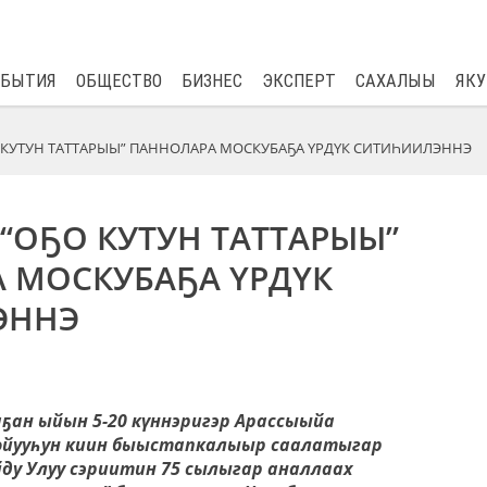
$
81.41
0.48
ОБЫТИЯ
ОБЩЕСТВО
БИЗНЕС
ЭКСПЕРТ
САХАЛЫЫ
ЯКУ
 КУТУН ТАТТАРЫЫ” ПАННОЛАРА МОСКУБАҔА ҮРДҮК СИТИҺИИЛЭННЭ
“ОҔО КУТУН ТАТТАРЫЫ”
 МОСКУБАҔА ҮРДҮК
ЭННЭ
аҕан ыйын 5-20 күннэригэр Арассыыйа
ойууһун киин быыстапкалыыр саалатыгар
у Улуу сэриитин 75 сылыгар аналлаах