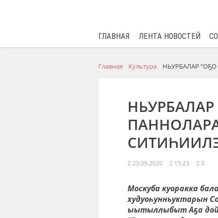
ГЛАВНАЯ
ЛЕНТА НОВОСТЕЙ
С
Главная
Культура
НЬУРБАЛАР “ОҔО
НЬУРБАЛАР 
ПАННОЛАРА
СИТИҺИИЛ
23.09.2020
15:23
0
Москуба куоракка бал
худуоһунньуктарын С
ыытыллыбыт Аҕа дойд