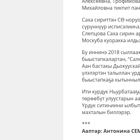
Алексеевна, Трофимова
Михайловна тикпит пан
Саха сириттэн СӨ нору
сүрүннүүр исписэлииһэ
Слепцова Саха сирин а
Москуба куоракка илдь
Бу иннинэ 2018 сыллаах
быыстапкалартан, “Сал
Аан бастакы Дьокуускай
үлэлэртэн талыллан үр
быыстапкаҕа кытынныл
Ити курдук Ньурбатааҕ
төрөөбүт улуустарын а
Үрдүк ситиһиини ылбыт
махталын биллэрэр.
***
Ааптар: Антонина СЕ