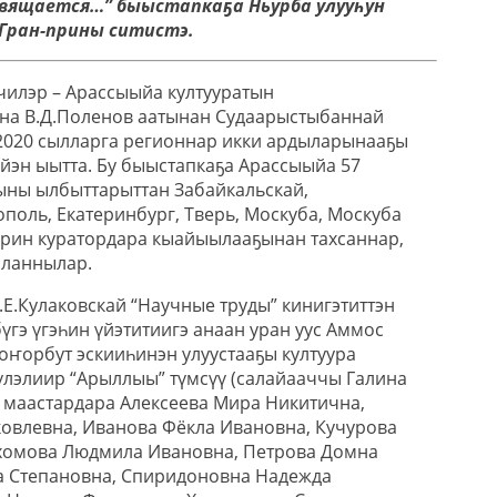
свящается…” быыстапкаҕа Ньурба улууһун
Гран-прины ситистэ.
илэр – Арассыыйа култууратын
на В.Д.Поленов аатынан Судаарыстыбаннай
2020 сылларга регионнар икки ардыларынааҕы
йэн ыытта. Бу быыстапкаҕа Арассыыйа 57
ыны ылбыттарыттан Забайкальскай,
поль, Екатеринбург, Тверь, Москуба, Москуба
ирин куратордара кыайыылааҕынан тахсаннар,
аланнылар.
Е.Кулаковскай “Научные труды” кинигэтиттэн
бүгэ үгэһин үйэтитиигэ анаан уран уус Аммос
ҥорбут эскииһинэн улуустааҕы култуура
лэлиир “Арыллыы” түмсүү (салайааччы Галина
 маастардара Алексеева Мира Никитична,
овлевна, Иванова Фёкла Ивановна, Кучурова
ахомова Людмила Ивановна, Петрова Домна
а Степановна, Спиридоновна Надежда