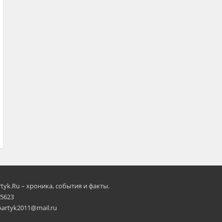
rtyk.Ru – хроника, события и факты.
 5623
Aartyk2011@mail.ru