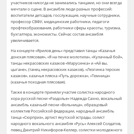
участников никогда не занимались танцами, но они всегда
мечтали о сцене. В ансамбле люди разных профессий:
воспитатели детсадов, госслужащие, научные сотрудники,
профессор СВФУ, медицинские работники, педагоги
профтехобразования, работники сферы красоты, туризма,
бухгалтера, экономисты. Сейчас состав ансамбля
увеличивается.
На концерте «Ярилов день» представил танцы «Казачья
донская плясовая», «Я на печке молотила», «Кулачный бой»,
танцы некрасовских казаков «Марусинка» и «Ай вы,
цыгане», (танец некрасовских казаков), «Лезгинка терских
казаков», казачья пляска «Путь дорожка», «Темница»
(казачья походная плясовая).
Также в концерте приняли участие солистка народного
хора русской песни «Раздолье» Надежда Сахно, вокальный
ансамбль казачьей песни «Вольница», образцовый
коллектив Российской федерации, народный ансамбль
танца «Сюрприз», артист якутской эстрады, солист
народного вокального ансамбля «Русь» Алексей Солдатов,
певец Дмитрий Никифоров-Келлер, солистки молодежного