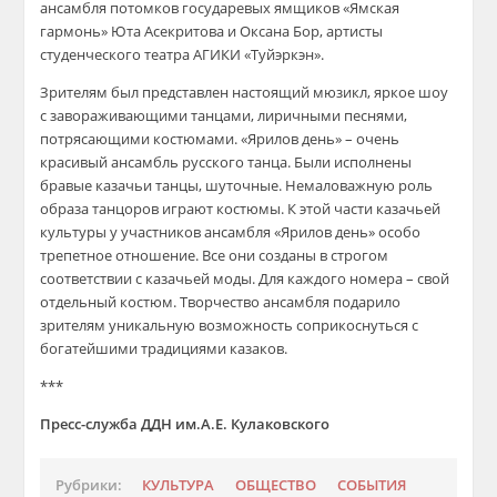
ансамбля потомков государевых ямщиков «Ямская
гармонь» Юта Асекритова и Оксана Бор, артисты
студенческого театра АГИКИ «Туйэркэн».
Зрителям был представлен настоящий мюзикл, яркое шоу
с завораживающими танцами, лиричными песнями,
потрясающими костюмами. «Ярилов день» – очень
красивый ансамбль русского танца. Были исполнены
бравые казачьи танцы, шуточные. Немаловажную роль
образа танцоров играют костюмы. К этой части казачьей
культуры у участников ансамбля «Ярилов день» особо
трепетное отношение. Все они созданы в строгом
соответствии с казачьей моды. Для каждого номера – свой
отдельный костюм. Творчество ансамбля подарило
зрителям уникальную возможность соприкоснуться с
богатейшими традициями казаков.
***
Пресс-служба ДДН им.А.Е. Кулаковского
Рубрики:
КУЛЬТУРА
ОБЩЕСТВО
СОБЫТИЯ