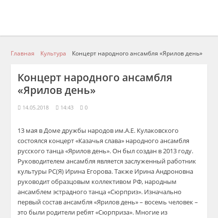
Главная
Культура
Концерт народного ансамбля «Ярилов день»
Концерт народного ансамбля
«Ярилов день»
14.05.2018
14:43
0
13 мая в Доме дружбы народов им.А.Е. Кулаковского
состоялся концерт «Казачья слава» народного ансамбля
русского танца «Ярилов день». Он был создан в 2013 году.
Руководителем ансамбля является заслуженный работник
культуры РС(Я) Ирина Егорова. Также Ирина Андроновна
руководит образцовым коллективом РФ, народным
ансамблем эстрадного танца «Сюрприз». Изначально
первый состав ансамбля «Ярилов день» – восемь человек –
это были родители ребят «Сюрприза». Многие из