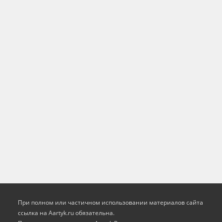
При полном или частичном использовании материалов сайта
ссылка на Aartyk.ru oбязательна.