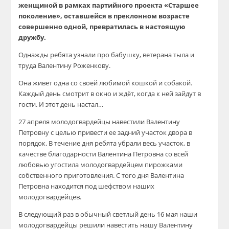
женщиной в рамках партийного проекта «Старшее
поколение», оставшейся в преклонном возрасте
совершенно одной, превратилась в настоящую
дружбу.
Однажды ребята узнали про бабушку, ветерана тыла и
труда Валентину
Роженкову
.
Она живет одна со своей любимой кошкой и собакой.
Каждый день смотрит в окно и ждёт, когда к ней зайдут в
гости. И этот день настал…
27 апреля молодогвардейцы навестили Валентину
Петровну с целью привести ее задний участок двора в
порядок. В течение дня ребята убрали весь участок, в
качестве благодарности Валентина Петровна со всей
любовью угостила молодогвардейцем пирожками
собственного приготовления. С того дня Валентина
Петровна находится под шефством наших
молодогвардейцев.
В следующий раз в обычный светлый день 16 мая наши
молодогвардейцы решили навестить нашу Валентину