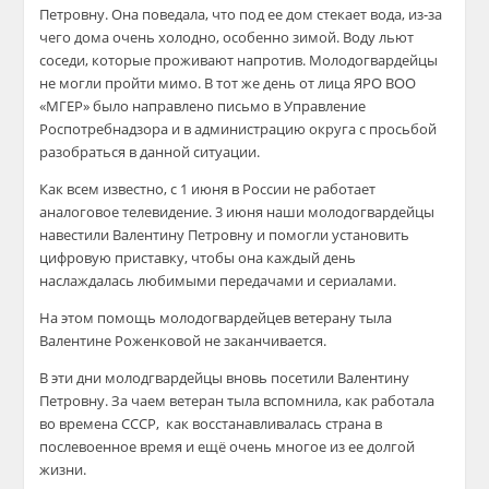
Петровну. Она поведала, что под ее дом стекает вода, из-за
чего дома очень холодно, особенно зимой. Воду льют
соседи, которые проживают напротив. Молодогвардейцы
не могли пройти мимо. В тот же день от лица ЯРО ВОО
«МГЕР» было направлено письмо в Управление
Роспотребнадзора
и в администрацию округа с просьбой
разобраться
в данной ситуации.
Как всем известно, с 1 июня в России не работает
аналоговое телевидение. 3 июня наши молодогвардейцы
навестили Валентину Петровну и помогли установить
цифровую приставку, чтобы она каждый день
наслаждалась любимыми передачами и сериалами.
На этом помощь молодогвардейцев ветерану тыла
Валентине
Роженковой
не заканчивается.
В эти дни
молодгвардейцы
вновь посетили Валентину
Петровну. За
чаем
ветеран тыла вспомнила, как работала
во времена СССР, как восстанавливалась страна в
послевоенное время и ещё очень многое из ее долгой
жизни.