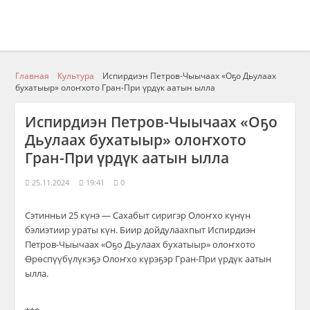
Главная
Культура
Испирдиэн Петров-Чыычаах «Оҕо Дьулаах
бухатыыр» олоҥхото Гран-При үрдүк аатын ылла
Испирдиэн Петров-Чыычаах «Оҕо
Дьулаах бухатыыр» олоҥхото
Гран-При үрдүк аатын ылла
25.11.2024
19:41
0
Сэтинньи 25 күнэ — Сахабыт сиригэр Олоҥхо күнүн
бэлиэтиир ураты күн. Биир дойдулаахпыт Испирдиэн
Петров-Чыычаах «Оҕо Дьулаах бухатыыр» олоҥхото
Өрөспүүбүлүкэҕэ Олоҥхо күрэҕэр Гран-При үрдүк аатын
ылла.