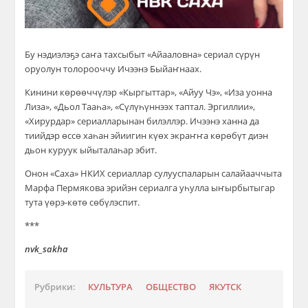
Бу нэдиэлэҕэ саҥа тахсыбыт «Айааловна» сериал сүрүн
оруолун толорооччу Ичээнэ Быйаҥнаах.
Кинини көрөөччүлэр «Кыргыттар», «Айуу Чэ», «Иза уонна
Лиза», «Дьол Тааһа», «Сүлүһүннээх таптал. Эргиллии»,
«Хирурдар» сериалларынан билэллэр. Ичээнэ ханна да
тиийдэр өссө хаһан эйиигин күөх экраҥҥа көрөбүт диэн
дьон куруук ыйыталаһар эбит.
Онон «Саха» НКИХ сериаллар сулууспаларын салайааччыта
Марфа Пермякова эрийэн сериалга уһулла ыҥырбытыгар
тута үөрэ-көтө сөбүлэспит.
***
nvk_sakha
Рубрики:
КУЛЬТУРА
ОБЩЕСТВО
ЯКУТСК