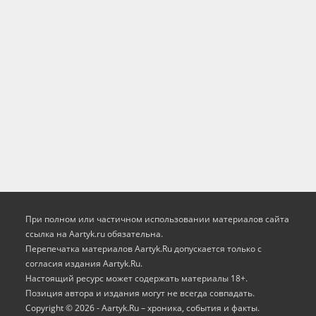
При полном или частичном использовании материалов сайта
ссылка на Aartyk.ru oбязательна.
Перепечатка материалов Aartyk.Ru допускается только с
согласия издания Aartyk.Ru.
Настоящий ресурс может содержать материалы 18+.
Позиция автора и издания могут не всегда совпадать.
Copyright © 2026 - Aartyk.Ru – хроника, события и факты.