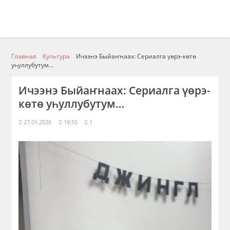
Главная
Культура
Ичээнэ Быйаҥнаах: Сериалга үөрэ-көтө
уһуллубутум…
Ичээнэ Быйаҥнаах: Сериалга үөрэ-
көтө уһуллубутум…
27.01.2026
18:50
1