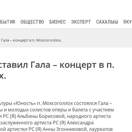
$
81.41
0.48
ОБЫТИЯ
ОБЩЕСТВО
БИЗНЕС
ЭКСПЕРТ
САХАЛЫЫ
ЯКУ
Гала – концерт в п. Мохсоголлох.
тавил Гала – концерт в п.
х.
ьтуры «Юность» п. Мохсоголлох состоялся Гала –
ы и молодых солистов оперы и балета с участием
и РС (Я) Альбины Борисовой, народного артиста
 заслуженного артиста РС (Я) Александра
ой артистки РС (Я) Анны Згонниковой, лауреатов