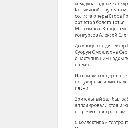
международных конкур
Корякиной, лауреата м
солиста оперы Егора Гр
артистов балета Татья
Максимова. Концертме
конкурсов Алексей Сле
До концерта, директор 
Суорун Омоллоона Серг
с наступившим Годом т
время.
На самом концерте пок
популярные арии, бале
песни.
Зрительный зал был заб
аплодировали стоя и ж
встречи с прекрасным 
С коллективом театра т