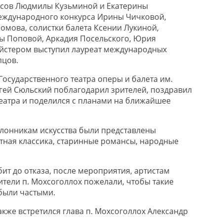
сов Людмилы Кузьминой и Екатерины
еждународного конкурса Ирины Чичковой,
омова, солистки балета Ксении Лукиной,
ны Поповой, Аркадия Посельского, Юрия
йстером выступил лауреат международных
пцов.
Государственного театра оперы и балета им.
ей Сюльский поблагодарил зрителей, поздравил
еатра и поделился с планами на ближайшее
лонникам искусства были представлены
тная классика, старинные романсы, народные
ит до отказа, после мероприятия, артистам
ители п. Мохсоголлох пожелали, чтобы такие
были частыми.
акже встретился глава п. Мохсоголлох Александр