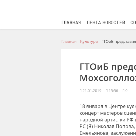
ГЛАВНАЯ
ЛЕНТА НОВОСТЕЙ
С
Главная
Культура
ГТОиБ представил 
ГТОиБ предс
Мохсоголло
21.01.2019
15:56
0
18 января в Центре кул
концерт мастеров сцен
народной артистки РФ 
РС (Я) Николая Попова,
Емельянова, заслуженн