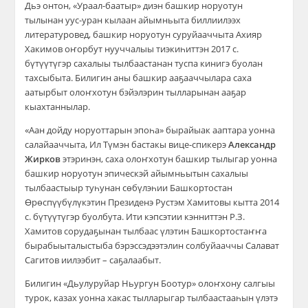
Дьэ онтон, «Ураал-баатыр» диэн башкир норуотун
тылынан уус-уран кылаан айымньыта биллиилээх
литературовед, башкир норуотун суруйааччыта Ахияр
Хакимов оҥорбут нууччалыы тиэкиһиттэн 2017 с.
бүтүүтүгэр сахалыы тылбаастанан туспа кинигэ буолан
тахсыбыта. Билигин аны башкир ааҕааччылара саха
аатырбыт олоҥхотун бэйэлэрин тылларынан ааҕар
кыахтаннылар.
«Аан дойду норуоттарын эпоһа» бырайыак ааптара уонна
салайааччыта, Ил Түмэн бастакы вице-спикерэ
Александр
Жирков
этэринэн, саха олоҥхотун башкир тылыгар уонна
башкир норуотун эпическэй айымньытын сахалыы
тылбаастыыр туһунан сөбүлэһии Башкортостан
Өрөспүүбүлүкэтин Президенэ Рустэм Хамитовы кытта 2014
с. бүтүүтүгэр буолбута. Ити кэпсэтии кэнниттэн Р.З.
Хамитов сорудаҕынан тылбаас үлэтин Башкортостаҥҥа
бырабыыталыстыба бэрэссэдээтэлин солбуйааччы Салават
Сагитов иилээбит – саҕалаабыт.
Билигин «Дьулуруйар Ньургун Боотур» олоҥхону салгыы
турок, казах уонна хакас тылларыгар тылбаастааһын үлэтэ