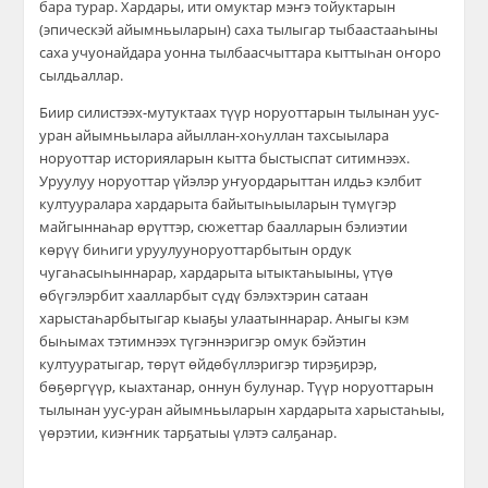
бара турар. Хардары, ити омуктар мэҥэ тойуктарын
(эпическэй айымньыларын) саха тылыгар тыбаастааһыны
саха учуонайдара уонна тылбаасчыттара кыттыһан оҥоро
сылдьаллар.
Биир силистээх-мутуктаах түүр норуоттарын тылынан уус-
уран айымньылара айыллан-хоһуллан тахсыылара
норуоттар историяларын кытта быстыспат ситимнээх.
Уруулуу норуоттар үйэлэр уҥуордарыттан илдьэ кэлбит
култууралара хардарыта байытыһыыларын түмүгэр
майгыннаһар өрүттэр, сюжеттар баалларын бэлиэтии
көрүү биһиги уруулууноруоттарбытын ордук
чугаһасыһыннарар, хардарыта ытыктаһыыны, үтүө
өбүгэлэрбит хаалларбыт сүдү бэлэхтэрин сатаан
харыстаһарбытыгар кыаҕы улаатыннарар. Аныгы кэм
быһымах тэтимнээх түгэннэригэр омук бэйэтин
култууратыгар, төрүт өйдөбүллэригэр тирэҕирэр,
бөҕөргүүр, кыахтанар, оннун булунар. Түүр норуоттарын
тылынан уус-уран айымньыларын хардарыта харыстаһыы,
үөрэтии, киэҥник тарҕатыы үлэтэ салҕанар.