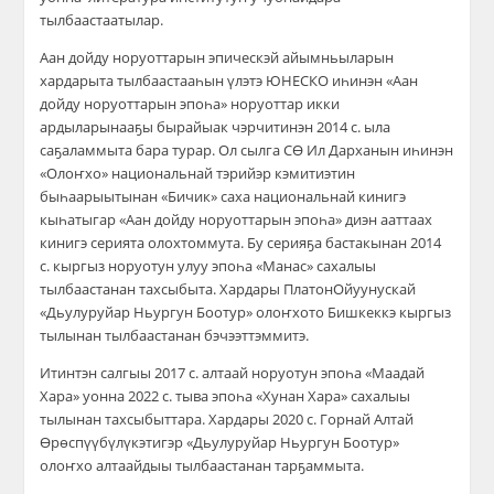
тылбаастаатылар.
Аан дойду норуоттарын эпическэй айымньыларын
хардарыта тылбаастааһын үлэтэ ЮНЕСКО иһинэн «Аан
дойду норуоттарын эпоһа» норуоттар икки
ардыларынааҕы бырайыак чэрчитинэн 2014 с. ыла
саҕаламмыта бара турар. Ол сылга СӨ Ил Дарханын иһинэн
«Олоҥхо» национальнай тэрийэр кэмитиэтин
быһаарыытынан «Бичик» саха национальнай кинигэ
кыһатыгар «Аан дойду норуоттарын эпоһа» диэн ааттаах
кинигэ серията олохтоммута. Бу серияҕа бастакынан 2014
с. кыргыз норуотун улуу эпоһа «Манас» сахалыы
тылбаастанан тахсыбыта. Хардары ПлатонОйуунускай
«Дьулуруйар Ньургун Боотур» олоҥхото Бишкеккэ кыргыз
тылынан тылбаастанан бэчээттэммитэ.
Итинтэн салгыы 2017 с. алтаай норуотун эпоһа «Маадай
Хара» уонна 2022 с. тыва эпоһа «Хунан Хара» сахалыы
тылынан тахсыбыттара. Хардары 2020 с. Горнай Алтай
Өрөспүүбүлүкэтигэр «Дьулуруйар Ньургун Боотур»
олоҥхо алтаайдыы тылбаастанан тарҕаммыта.