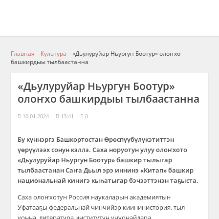
Главная
Культура
«Дьулуруйар Ньургун Боотур» олоҥхо
башкирдыы тылбаастанна
«Дьулуруйар Ньургун Боотур»
олоҥхо башкирдыы тылбаастанна
10.01.2024
13:41
0
Бу күннэргэ Башкортостан Өрөспүүбүлүкэтиттэн
үөрүүлээх сонун кэллэ. Саха норуотун улуу олоҥхото
«Дьулуруйар Ньургун Боотур» башкир тылыгар
тылбаастанан Саҥа Дьыл эрэ иннинэ «Китап» башкир
национальнай кинигэ кыһатыгар бэчээттэнэн таҕыста.
Саха олоҥхотун Россия наукаларын академиятын
Уфатааҕы федеральнай чинчийэр киининистория, тыл
уонна литература институтун учуонайдара