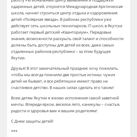
работу Региональный центр выявления и поддержки
одаренных детей, откроется Международная Арктическая
школа, начнет строиться центр отдыха и оздоровления
детей «Полярная звезда». В районах республики уже
действует сеть школьных технопарков, IT-школ, в Якутске
работает первый детский «Кванториум». Передовые
знания, возможности раскрыть свой талант и способности
должны быть доступны для детей из всех, даже самых
отдаленных районов республики – за этим будущее
Якутии.
Друзья! В этот замечательный праздник хочу пожелать,
чтобы мы всегда помнили две простые истины: чужих
детей не бывает, и все ребятишки имеют право на
счастливое детство. В наших силах сделать его таким!
Всем детям Якутии я желаю исполнения самой заветной
мечты. Впереди яркое, веселое лето, каникулы – счастья,
радости и здоровья вам и вашим родителям!
С Днем защиты детей!
***