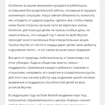
Особенно в нашем внимании нуждаются ребятишки,
оставшиеся без родительской заботы, попавшие в трудную
жизненную ситуацию. Наша святая обязанность помогать
им, оградить от ударов судьбы, сделать все, чтобы перед
ними были открыты лучшие пути во взрослую жизнь.
Конечно, для помощи детям не нужны особые даты, но
замечательно, что каждый год 1 июня по всей Якутии
проходят многочисленные благотворительные акции.
Тысячи якутян от чистого сердца дарят детям свою доброту
и душевное тепло – и это самая лучшая наша традиция.
Все дети от природы любознательны и талантливы, я в
этом убежден. Задача общества, власти, семьи –
поддержать стремление каждого ребенка к знаниям и
открытиям, направить его энергию в созидательное русло.
Для этого мы начали работу над созданием целой системы
выявления и поддержки способностей детей из всех
уголков Якутии.
В следующем году на базе Малой академии наук под
патронатом образовательного центра «Сириус» начнет