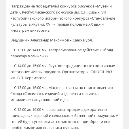
Награждение победителей конкурса рисунков «Музей и
дети», Республиканского конкурса им. С.Н. Сизых, VII
Республиканского исторического конкурса «Становление
культуры в Якутии: XVII – первая половина XX вв.» и
инстаграм викторины.
Ведущий – Александр Максимов – Сааска уол.
⠀ С 13:00 до 14:00 чч. Театрализованное действие «Обряд
переезда в сайылык».
⠀ С 14:00 до 15:00 чч. Якутские традиционные спортивные
состязания «Игры предков». Организаторы- СДЮСШ №3
им. В.П. Керемясова.
⠀ С 13:00 до 16:00 чч. Мастер – классы по приготовлению
блюда «Саламаат», изделий из дерева и тальника,
металлических украшений и др.
⠀ С 12:00 до 16:00 чч. выставка–продажа декоративно–
прикладных изделий и сельскохозяйственной продукции. У
гостей будет уникальная возможность приобрести все
необходимое для праздника «Ысыах».