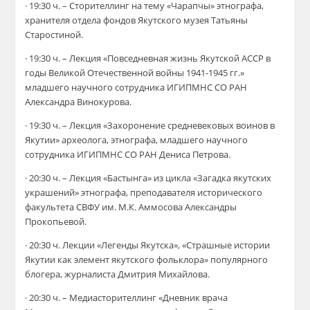
· 19:30 ч. – Сторителлинг на тему «Чарапчы» этнографа,
хранителя отдела фондов Якутского музея Татьяны
Старостиной.
· 19:30 ч. – Лекция «Повседневная жизнь Якутской АССР в
годы Великой Отечественной войны 1941-1945 гг.»
младшего научного сотрудника ИГИПМНС СО РАН
Александра Винокурова.
· 19:30 ч. – Лекция «Захоронение средневековых воинов в
Якутии» археолога, этнографа, младшего научного
сотрудника ИГИПМНС СО РАН Дениса Петрова.
· 20:30 ч. – Лекция «Бастынга» из цикла «Загадка якутских
украшений» этнографа, преподавателя исторического
факультета СВФУ им. М.К. Аммосова Александры
Прокопьевой.
· 20:30 ч. Лекции «Легенды Якутска», «Страшные истории
Якутии как элемент якутского фольклора» популярного
блогера, журналиста Дмитрия Михайлова.
· 20:30 ч. – Медиасторителлинг «Дневник врача