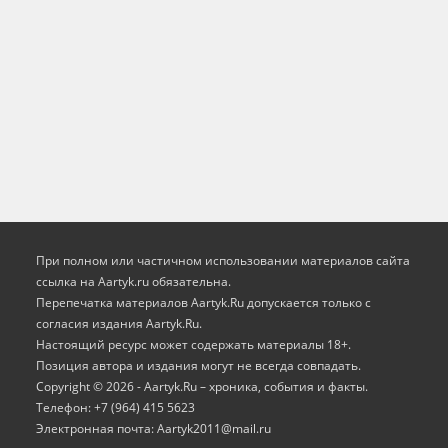
При полном или частичном использовании материалов сайта
ссылка на Aartyk.ru oбязательна.
Перепечатка материалов Aartyk.Ru допускается только с
согласия издания Aartyk.Ru.
Настоящий ресурс может содержать материалы 18+.
Позиция автора и издания могут не всегда совпадать.
Copyright © 2026 - Aartyk.Ru – хроника, события и факты.
Телефон: +7 (964) 415 5623
Электронная почта: Aartyk2011@mail.ru