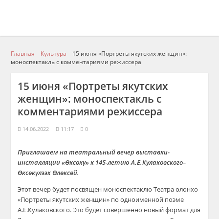
Главная
Культура
15 июня «Портреты якутских женщин»:
моноспектакль с комментариями режиссера
15 июня «Портреты якутских
женщин»: моноспектакль с
комментариями режиссера
14.06.2022
11:17
0
Приглашаем на т
еатральный вечер выставки-
инсталляции «
Өксөкү
» к 145-летию
А.Е.Кулаковского
–
Өксөкүлээх Өлөксөй.
Этот вечер будет посвящен моноспектаклю Театра
олонхо
«Портреты якутских женщин» по одноименной поэме
А.Е.Кулаковского
. Это будет совершенно новый формат для