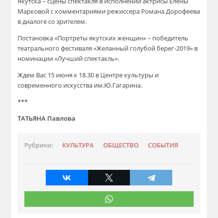
Якутска – сцены спектакля
в исполнении актрисы Елены
Марковой
с комментариями режиссера Романа Дорофеева
в диалоге со зрителем.
Постановка «Портреты якутских женщин» – победитель
театрального фестиваля «Желанный голубой берег-2019» в
номинации «Лучший спектакль».
Ждем Вас 15 июня к 18.30 в
Центр
е
культуры и
современного искусства
им.Ю.Гагарина
.
***
ТАТЬЯНА Павлова
Рубрики:
КУЛЬТУРА
ОБЩЕСТВО
СОБЫТИЯ