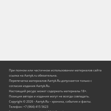
При полном или частичном использовании материалов сайта
ссылка на Aartyk.ru oбязательна.
Перепечатка материалов Aartyk.Ru допускается только с
согласия издания Aartyk.Ru.
Настоящий ресурс может содержать материалы 18+.
Позиция автора и издания могут не всегда совпадать.
Copyright © 2026 - Aartyk.Ru – хроника, события и факты.
Телефон: +7 (964) 415 5623