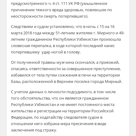
предусмотренного ч. 4 ст. 111 УК РФ (умышленное
причинение тяжкого вреда здоровью, повлекшее по
неосторожности смерть потерпевшего).
Следствием и судом установлено, что в ночь с 15 на 16
марта 2018 года между 51-летним жителем г. Мирного и 49-
летним гражданином Республики Узбекистан произошла
словесная перепалка, в ходе которой последний нанес
потерпевшему удар ногой в голову.
От полученной травмы мужчина скончался, а приезжий,
опасаясь ответственности за совершенное преступление,
избавился от тела путем сожжения в печи на территории
базы, расположенной в Верхнем поселке города Мирный.
С учетом данных о личности подсудимого, в том числе
того обстоятельства, что он является гражданином
Республики Узбекистан и не имеет постоянного места
жительства и регистрации на территории Российской
Федерации, по ходатайству следователя судом в
отношении него избрана мера пресечения в виде
заключения под стражу.