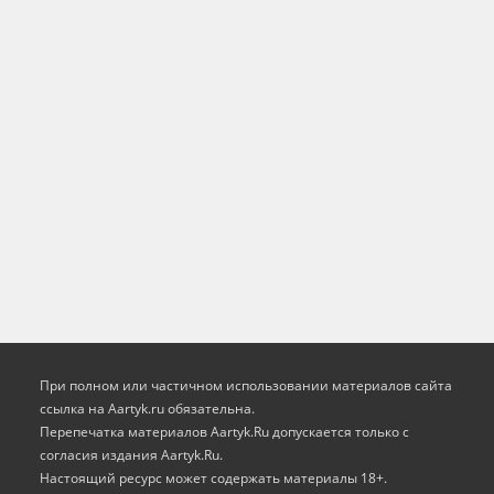
При полном или частичном использовании материалов сайта
ссылка на Aartyk.ru oбязательна.
Перепечатка материалов Aartyk.Ru допускается только с
согласия издания Aartyk.Ru.
Настоящий ресурс может содержать материалы 18+.