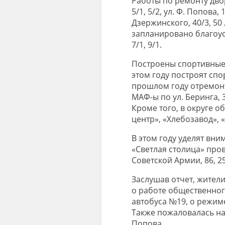
Работы по ремонту дво
5/1, 5/2, ул. Ф. Попова,
Дзержинского, 40/3, 50 
запланировано благоус
7/1, 9/1.
Построены спортивные п
этом году построят спо
прошлом году отремонт
МАФ-ы по ул. Беринга, 35
Кроме того, в округе 
центр», «Хлебозавод», 
В этом году уделят вн
«Светлая столица» пров
Советской Армии, 86, 25
Заслушав отчет, жител
о работе общественног
автобуса №19, о режим
Также пожаловалась на 
Попова.