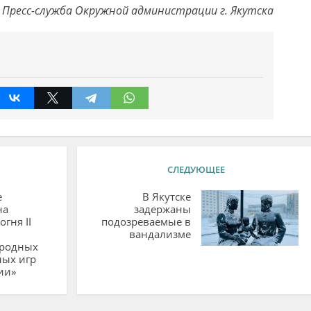
Пресс-служба Окружной администрации г. Якутска
СЛЕДУЮЩЕЕ
е
В Якутске
на
задержаны
огня II
подозреваемые в
вандализме
родных
ных игр
ии»