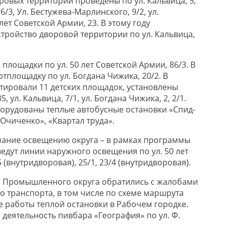
ровых территорий проведены по ул. Кальвица, 5,
 16/3, Ул. Бестужева-Марлинского, 9/2, ул.
лет Советской Армии, 23. В этому году
тройство дворовой территории по ул. Кальвица,
лощадки по ул. 50 лет Советской Армии, 86/3. В
ртплощадку по ул. Богдана Чижика, 20/2. В
ировали 11 детских площадок, установлены
, ул. Кальвица, 7/1, ул. Богдана Чижика, 2, 2/1.
оборудованы теплые автобусные остановки «Спид-
«Очиченко», «Квартал труда».
имание освещению округа – в рамках программы
едут линии наружного освещения по ул. 50 лет
 (внутридворовая), 25/1, 23/4 (внутридворовая).
и Промышленного округа обратились с жалобами
о транспорта, в том числе по схеме маршрута
е работы теплой остановки в Рабочем городке.
деятельность пивбара «География» по ул. Ф.