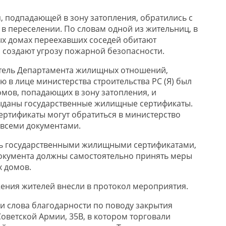
я, подпадающей в зону затопления, обратились с
 в переселении. По словам одной из жительниц, в
х домах переехавших соседей обитают
 создают угрозу пожарной безопасности.
итель Департамента жилищных отношений,
 в лице министерства строительства РС (Я) был
мов, попадающих в зону затопления, и
ыданы государственные жилищные сертификаты.
ертификаты могут обратиться в министерство
о всеми документами.
сь государственными жилищными сертификатами,
окумента должны самостоятельно принять меры
х домов.
ения жителей внесли в протокол мероприятия.
и слова благодарности по поводу закрытия
 Советской Армии, 35В, в котором торговали