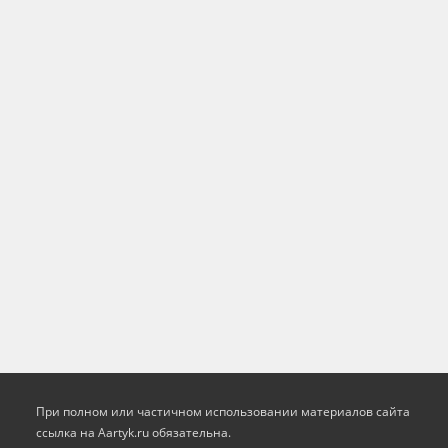
При полном или частичном использовании материалов сайта
ссылка на Aartyk.ru oбязательна.