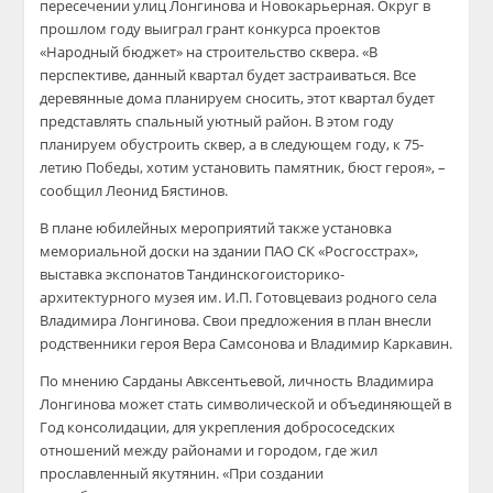
пересечении улиц Лонгинова и
Новокарьерная
. Округ в
прошлом году выиг
рал грант конкурса проектов
«Народный бюджет» на строительство сквера.
«В
перспективе, данный квартал будет застраиваться. Все
деревянные дома планируем сносить, этот квартал будет
представлять спальный
уютный район. В этом году
планируем обустроить
сквер, а в следующем году
, к 75-
летию Победы,
хотим
установить памятник
, бюст героя», –
сообщил Леонид Бястинов.
В плане юбилейных мероприятий также установка
мемориальной доски на здании
ПАО СК «Росгосстрах»
,
выставка экспонатов
Тандинского
историко-
архитектурного музея им. И.П.
Готовцева
из родного села
Владимира Лонгинова. Свои предложения в план внесли
родственники героя Вера Самсонова и Владимир
Каркавин
.
По мнению
Сарданы
Авксентьевой
, личнос
ть Владимира
Лонгинов
а
может стать символической
и объединяющей в
Год консолидации
,
для укрепления добрососедских
отношений между районами
и
городом, где ж
ил
прославленный
якутянин
. «При создании