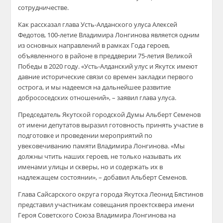
сотрудничестве.
Как
рас
сказал г
лава
Усть-Алданского
улуса Алексей
Федотов
,
100-
летие Владимира Лонгинова является одним
из основных
направлений
в рамках Года героев,
объявленного в районе
в
преддверии 75-летия Великой
Победы в 2020 году. «
Усть-Алданский
улус
и Якутск имеют
давние ис
торические связи со времен закладки первого
острога, и мы надеемся на дальнейшее развитие
добрососедских отношений
»
, –
заявил
глава улуса.
П
редседатель Якутской горо
дской Думы Альберт Семенов
от имени депутатов выразил готовность принять участие в
подготовке и проведении мероприятий по
увековечиванию памяти Владимира Лонгинова. «Мы
должны чтить наш
их героев, не только называть
их
именами улицы и скверы, но и содержать
их
в
надлежащем состоянии», – добавил Альберт Семенов.
Глава
Сайсарского
округа города Я
кутска Леонид Бястинов
представил участникам совещания проект
сквер
а
и
мени
Героя Советского Союза Владимира Лонгинова
на