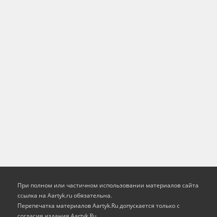
При полном или частичном использовании материалов сайта
ссылка на Aartyk.ru oбязательна.
Перепечатка материалов Aartyk.Ru допускается только с
согласия издания Aartyk.Ru.