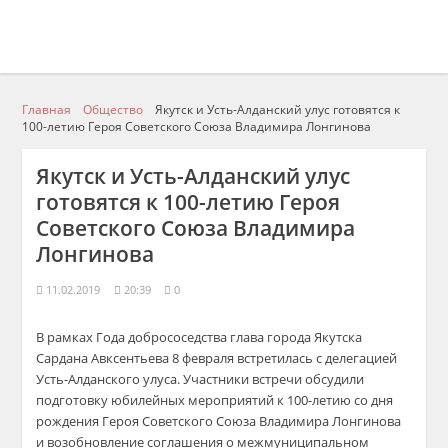
Главная
Общество
Якутск и Усть-Алданский улус готовятся к
100-летию Героя Советского Союза Владимира Лонгинова
Якутск и Усть-Алданский улус
готовятся к 100-летию Героя
Советского Союза Владимира
Лонгинова
11.02.2019
20:39
0
В рамках Года добрососедства г
лава города Якутска
Сардана
Авксентьева
8 февраля встретилась с делегацией
Усть-Алданского
улуса.
Участники встречи
обсудили
подгот
овку юбилейных
меропр
иятий
к 100-летию
со дня
рождения
Героя Советского Союза
Владими
ра Лонгинова
и возобновление
соглашения о
межмуниципальном