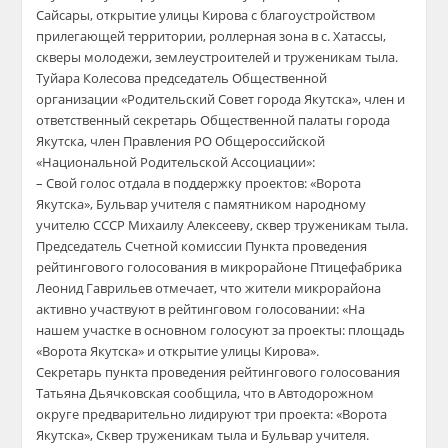
Сайсары, открытие улицы Кирова с благоустройством
прилегающей территории, роллерная зона в с. Хатассы,
скверы молодежи, землеустроителей и труженикам тыла.
Туйара Колесова председатель Общественной
организации «Родительский Совет города Якутска», член и
ответственный секретарь Общественной палаты города
Якутска, член Правления РО Общероссийской
«Национальной Родительской Ассоциации»:
– Свой голос отдала в поддержку проектов: «Ворота
Якутска», Бульвар учителя с памятником народному
учителю СССР Михаилу Алексееву, сквер труженикам тыла.
Председатель Счетной комиссии Пункта проведения
рейтингового голосования в микрорайоне Птицефабрика
Леонид Гаврильев отмечает, что жители микрорайона
активно участвуют в рейтинговом голосовании: «На
нашем участке в основном голосуют за проекты: площадь
«Ворота Якутска» и открытие улицы Кирова».
Секретарь пункта проведения рейтингового голосования
Татьяна Дьячковская сообщила, что в Автодорожном
округе предварительно лидируют три проекта: «Ворота
Якутска», Сквер труженикам тыла и Бульвар учителя.