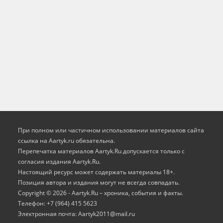
При полном или частичном использовании материалов сайта
ссылка на Aartyk.ru oбязательна.
Перепечатка материалов Aartyk.Ru допускается только с
согласия издания Aartyk.Ru.
Настоящий ресурс может содержать материалы 18+.
Позиция автора и издания могут не всегда совпадать.
Copyright © 2026 - Aartyk.Ru – хроника, события и факты.
Телефон: +7 (964) 415 5623
Электронная почта: Aartyk2011@mail.ru