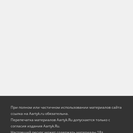
При полном или частичном использовании материалов сайта
ссылка на Aartyk.ru oбязательна.
Перепечатка материалов Aartyk.Ru допускается только с
согласия издания Aartyk.Ru.
Настоящий ресурс может содержать материалы 18+.