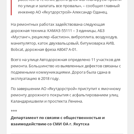
по улице и залатать все провалы»
, – сообщил главный
инженер АО «Якутдорстрой» Александр Оданец.
На ремонтных работах задействована следующая
дорожная техника: КАМАЗ-55111 – 3 единицы, АБЗ
«Мустанг», рециклер «Бастион», виброплита, воздуходув,
манипулятор, каток двухвальцовый, битумоварка АИВ,
Bobcat, дорожная фреза А8047 А-01.
Всего на улице Автодорожная определено 11 участков для
ремонта. Большинство из выявленных дефектов связаны с
подземными коммуникациями. Дорога была сдана в
эксплуатацию в 2018 году.
По завершении АО «Якутдорстрой» приступит к ямочному
ремонту дорожного покрытия с асфальтированием улиц
Каландаришвили и проспекта Ленина.
***
Департамент по связям с общественностью и
взаимодействию со СМИ ОА г. Якутска