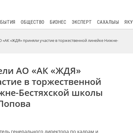
$
82.17
0.76
ОБЫТИЯ
ОБЩЕСТВО
БИЗНЕС
ЭКСПЕРТ
САХАЛЫЫ
ЯКУ
О «АК «ЖДЯ» приняли участие в торжественной линейке Нижне-
ели АО «АК «ЖДЯ»
астие в торжественной
жне-Бестяхской школы
 Попова
тель генерального директора по кадрам и