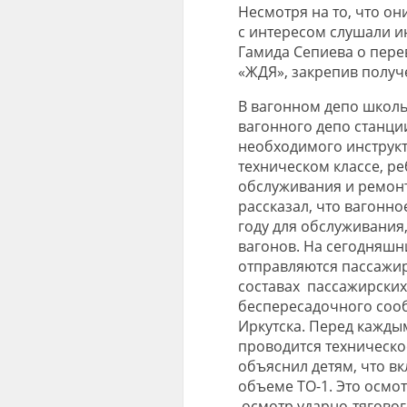
Несмотря на то, что он
с интересом слушали 
Гамида Сепиева о пере
«ЖДЯ», закрепив получ
В вагонном депо школь
вагонного депо станци
необходимого инструк
техническом классе, ре
обслуживания и ремонт
рассказал, что вагонн
году для обслуживания
вагонов. На сегодняшн
отправляются пассажир
составах пассажирских
беспересадочного сооб
Иркутска. Перед кажды
проводится техническ
объяснил детям, что в
объеме ТО-1. Это осмо
осмотр ударно-тягово