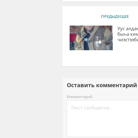
ПРЕДЫДУЩЕЕ
Уус алд
быһа ки
чиэстээб
Оставить комментар
Комментарий