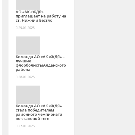
АО «АК «ЖДЯ»
приглашает на работу на
ст. Нижний Бестях
29.01.2025
Команда АО «АК «ЖДЯ» –
лучшие
флорболистыАлданского
района
28.01.2025
Команда АО «АК «ЖДЯ»
стала победителем
районного чемпионата
по становой тяге
27.01.2025