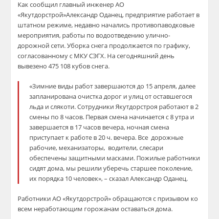
Как сообщил главный инженер
АО
«
Якутдорстрой
»
Александр
Оданец
, предприятие работает в
штатном режиме, недавно начались
противопаводковые
меропри
ятия, работы по водоотведению улично-
дорожной сети. Уборка снега
продолжается
по графику,
согласованному с МКУ СЭГХ. На сегодняшний день
вывезено 475 108 кубов снега.
«Зимние виды работ завершаются до 15 апреля, далее
запланирована очистка дорог и улиц от оставшегося
льда и слякоти. Сотрудники
Якутдорстроя
работают в 2
смены по 8 часов. Первая смена начинается с 8 утра и
завершается в 17 часов вечера, ночная смена
приступает к работе в 20 ч. вечера. Все дорожные
рабочие, механизаторы, водители, слесари
обеспечены защитными масками. Пожилые работники
сидят дома, мы решили уберечь старшее поколение,
их порядка 10 человек», – сказал Александр
Оданец
.
Работники
АО «
Якутдорстрой
»
обращаются с призывом ко
всем неработающим горожанам оставаться дома.