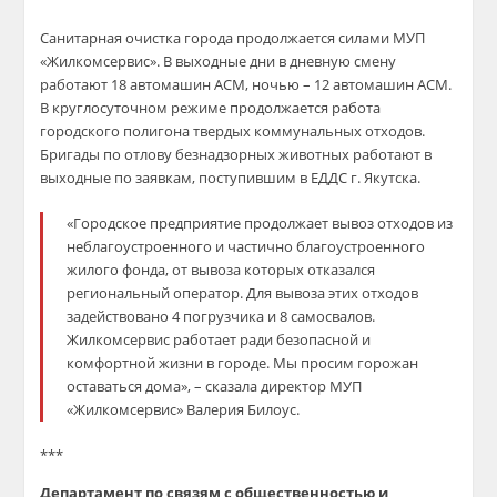
Санитарная очистка города продолжается силами
МУП
«
Жилкомсервис
»
. В
выхо
дные дни в дневную смену
работают 18 автомашин АСМ, ночью – 12 автомашин АСМ
.
В круглосуточном режиме продолжается работа
го
родского полигона
твердых коммунальных отходов
.
Бригады по отлову безнадзорных животных работают в
выходные по заявкам, поступившим в ЕДДС г. Якутска
.
«Городское предприятие продолжает вывоз отходов из
неблагоустроенного и частично благоустроенного
жилого фонда, от вывоза которых отказал
ся
региональный оператор. Для вывоза этих отходов
задействовано 4 погрузчика и 8
самосвалов.
Жилкомсервис
работает ради
безопасной и
комфортной жизни
в городе
. Мы просим горожан
оставаться дома», –
сказал
а директор МУП
«
Жилкомсервис
» Валерия
Билоус
.
***
Департамент по связям с общественностью и