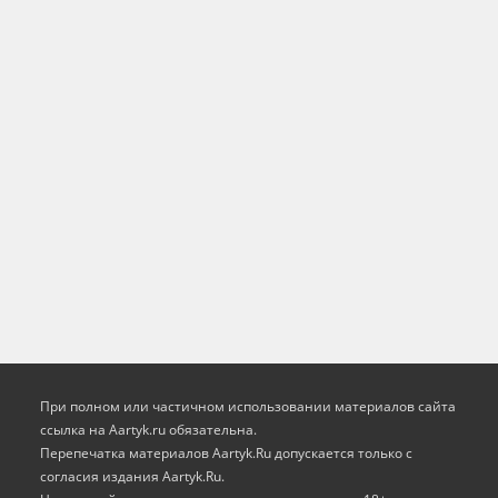
При полном или частичном использовании материалов сайта
ссылка на Aartyk.ru oбязательна.
Перепечатка материалов Aartyk.Ru допускается только с
согласия издания Aartyk.Ru.