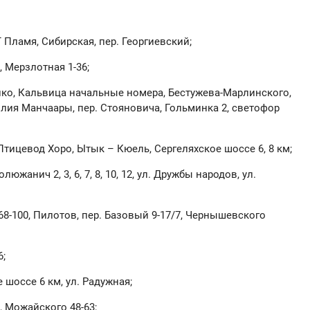
Т Пламя, Сибирская, пер. Георгиевский;
, Мерзлотная 1-36;
нко, Кальвица начальные номера, Бестужева-Марлинского,
лия Манчаары, пер. Стояновича, Гольминка 2, светофор
 Птицевод Хоро, Ытык – Кюель, Сергеляхское шоссе 6, 8 км;
люжанич 2, 3, 6, 7, 8, 10, 12, ул. Дружбы народов, ул.
 68-100, Пилотов, пер. Базовый 9-17/7, Чернышевского
6;
 шоссе 6 км, ул. Радужная;
, Можайского 48-63;