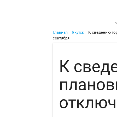
Главная
Якутск
К сведению го
сентября
К свед
планов
отключ