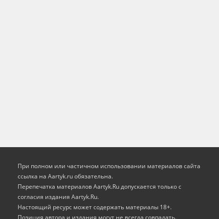
При полном или частичном использовании материалов сайта
ссылка на Aartyk.ru oбязательна.
Перепечатка материалов Aartyk.Ru допускается только с
согласия издания Aartyk.Ru.
Настоящий ресурс может содержать материалы 18+.
Позиция автора и издания могут не всегда совпадать.