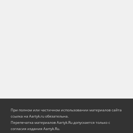
При полном или частичном использовании материалов сайта
ссылка на Aartyk.ru oбязательна.
Перепечатка материалов Aartyk.Ru допускается только с
согласия издания Aartyk.Ru.