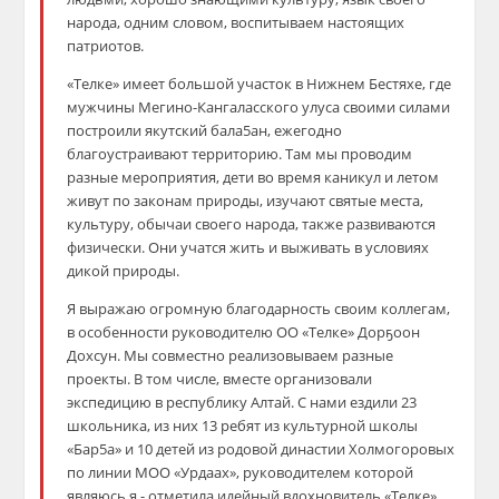
народа, одним словом, воспитываем настоящих
патриотов.
«Телке» имеет большой участок в Нижнем Бестяхе, где
мужчины Мегино-Кангаласского улуса своими силами
построили якутский бала5ан, ежегодно
благоустраивают территорию. Там мы проводим
разные мероприятия, дети во время каникул и летом
живут по законам природы, изучают святые места,
культуру, обычаи своего народа, также развиваются
физически. Они учатся жить и выживать в условиях
дикой природы.
Я выражаю огромную благодарность своим коллегам,
в особенности руководителю ОО «Телке» Дорҕоон
Дохсун. Мы совместно реализовываем разные
проекты. В том числе, вместе организовали
экспедицию в республику Алтай. С нами ездили 23
школьника, из них 13 ребят из культурной школы
«Бар5а» и 10 детей из родовой династии Холмогоровых
по линии МОО «Урдаах», руководителем которой
являюсь я,- отметила идейный вдохновитель «Телке»