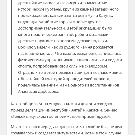
древнейшие наскальные рисунки, знаменитые
исторические курганы, круги из камней загадочного
происхождения, как сливаются реки Чуя и Катунь,
водопады, Алтайские горы и многие другие
достопримечательности. В этой экспедиции было
много практических занятий, ребята осваивали
древние тюркские технологии, делали поделки.
Воочию увидели, как из рудного камня рождается
настоящий металл. Что важно, ежедневно занимались
физическими упражнениями, национальными видами
спорта, попробовали свои силы на скалодроме.
Отрадно, что в этой поездке наши дети познакомились
с богатейшей культурой прародителей тюрков», –
поделилась мнением мама одного из воспитанников
Анастасия Дарбасова.
Как сообщила Анна Андреевна, в эти дни они ожидают
приезд делегации из республик Алтай и Хакасии. Сейчас
«Телке» с якутским гостеприимством примет друзей.
Мы же в свою очередь подчеркнем, что любое благое дело
создавалось и создается энтузиастами. Вот и в этом случае