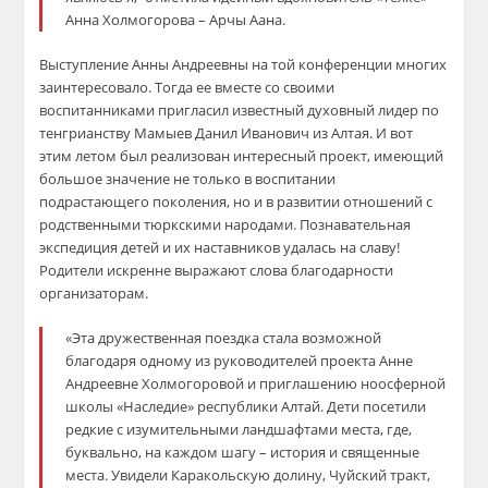
Анна Холмогорова – Арчы Аана.
Выступление Анны Андреевны на той конференции многих
заинтересовало. Тогда ее вместе со своими
воспитанниками пригласил известный духовный лидер по
тенгрианству Мамыев Данил Иванович из Алтая. И вот
этим летом был реализован интересный проект, имеющий
большое значение не только в воспитании
подрастающего поколения, но и в развитии отношений с
родственными тюркскими народами. Познавательная
экспедиция детей и их наставников удалась на славу!
Родители искренне выражают слова благодарности
организаторам.
«Эта дружественная поездка стала возможной
благодаря одному из руководителей проекта Анне
Андреевне Холмогоровой и приглашению ноосферной
школы «Наследие» республики Алтай. Дети посетили
редкие с изумительными ландшафтами места, где,
буквально, на каждом шагу – история и священные
места. Увидели Каракольскую долину, Чуйский тракт,