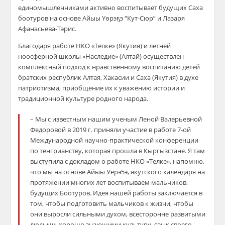
единомышленниками активно воспитывает будущих Саха
боотуров на основе Айыы Үөрэҕэ “Кут-Сюр” и Лазаря
Афанасьева-Тэрис.
Благодаря работе НКО «Телке» (Якутия) и летней
ноосферной школы «Наследие» (Алтай) осуществлен
комплексный подход к нравственному воспитанию детей
братских республик Алтая, Хакасии и Саха (Якутия) в духе
патриотизма, приобщение их к уважению истории и
традиционной культуре родного народа.
– Мы с известным нашим ученым Леной Валерьевной
Федоровой в 2019 г. приняли участие в работе 7-ой
Международной научно-практической конференции
по тенгрианству, которая прошла в Кыргызстане. Я там
выступила с докладом о работе НКО «Телке», напомню,
что мы на основе Айыы Уерэ5э, якутского календаря на
протяжении многих лет воспитываем мальчиков,
будущих Боотуров. Идея нашей работы заключается в
том, чтобы подготовить мальчиков к жизни, чтобы
они выросли сильными духом, всесторонне развитыми
людьми, хорошо знающими культуру, язык своего