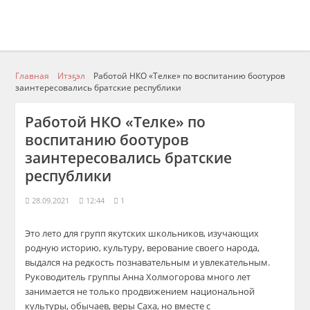
Главная
Итэҕэл
Работой НКО «Телке» по воспитанию боотуров
заинтересовались братские республики
Работой НКО «Телке» по
воспитанию боотуров
заинтересовались братские
республики
28.09.2021
12:44
1
Это лето для групп якутских школьников, изучающих
родную историю, культуру, верование своего народа,
выдался на редкость познавательным и увлекательным.
Руководитель группы Анна Холмогорова много лет
занимается не только продвижением национальной
культуры, обычаев, веры Саха, но вместе с