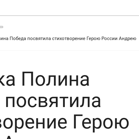
лина Победа посвятила стихотворение Герою России Андрею
ка Полина
 посвятила
ворение Герою