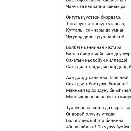
Чанчыга кэйиэлии саныыра!
Онтуга күүстэри биэрдэҕэ,
Тэҥэ суох өстөөҕүн утарсан,
Кутталы, самнары да умнан
Чугуйар диэн тугун билбэтэ!
Билбэтэ кэннинэн кэхтэри!
Биллэ биир кыайыыга дьулуур
Сахатын ньоҕойун киллэрдэ!
Саха диэн хайдаҕын көрдөрдө
Аан дойду салынна! Ылынна!
Саха дьиҥ боотурун билиннэ!
Манныктар дойдуну быыһыыл
Маннык дьон кэпсээҥҥэ киир
Түөһүнэн сыылла да сырытта
Өндөрөй өлүүнү утарда!
Бэл өстөөх киһитэ билиннэ:
«Эн кыайдыҥ! Эн чулуу буойуҥ