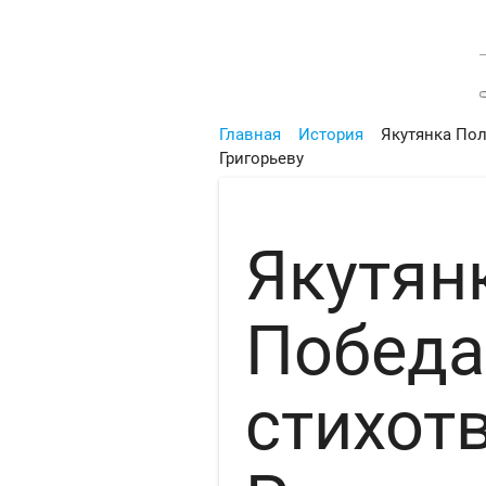
Главная
История
Якутянка По
Григорьеву
Якутян
Победа
стихот