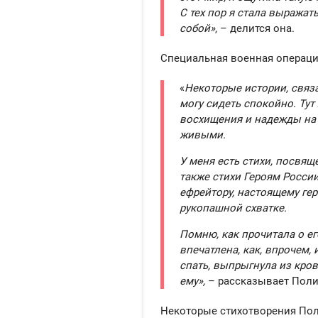
С тех пор я стала выражат
собой»
, – делится она.
Специальная военная операци
«
Некоторые истории, связа
могу сидеть спокойно. Тут
восхищения и надежды на т
живыми.
У меня есть стихи, посвящ
также стихи Героям России
ефрейтору, настоящему ге
рукопашной схватке.
Помню, как прочитала о ег
впечатлена, как, впрочем, 
спать, выпрыгнула из кро
ему»,
– рассказывает Поли
Некоторые стихотворения По