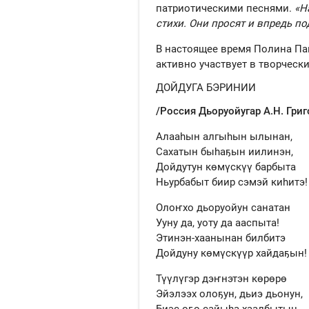
патриотическими песнями.
«Н
стихи. Они просят и впредь п
В настоящее время Полина Па
активно участвует в творчески
ДОЙДУГА БЭРИНИИ
/Россия Дьоруойугар А.Н. Григ
Алааһын алгыһын ылынан,
Сахатын быһаҕын иилинэн,
Дойдутун көмүскүү барбыта
Ньурбабыт биир сэмэй киһитэ!
Олоҥхо дьоруойун санатан
Ууну да, уоту да ааспыта!
Этинэн-хаанынан билбитэ
Дойдуну көмүскүүр хайдаҕын!
Түүлүгэр дэҥнэтэн көрөрө
Эйэлээх олоҕун, дьиэ дьонун,
Биэс оҕо сайыһа хаалбытын