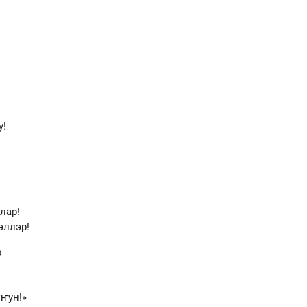
у!
!
лар!
эллэр!
р
ҥун!»