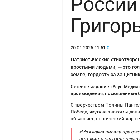
России
Григор
20.01.2025
11:51
0
Патриотические стихотворен
простыми людьми, — это гол
земле, гордость за защитни
Сетевое издание «Улус.Медиа
произведения, посвященные б
С творчеством Полины Пантел
Победа, якутяне знакомы давно
объясняет, поэтический дар пе
«Моя мама писала прекрас
этот мир, я ощутила такую 