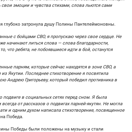
ь свои эмоции и чувства стихами, слова льются сами
я глубоко затронула душу Полины Пантелеймоновны.
нные с бойцами СВО, я пропускаю через свое сердце. Не
 же начинают литься слова — слова благодарности,
о, что ребята, не побоявшиеся идти в бой, останутся
енные парням, которые сейчас находятся в зоне СВО, а
 из Якутии.
Последнее стихотворение я посвятила
рою Андрею Григорьеву, который победил противника в
о подвиге в социальных сетях перед сном. Я была
и всегда от рассказов о подвигах парней-якутян.
Не могла
вати и одним духом написала стихотворение, посвященное
на Победа.
лины Победы были положены на музыку и стали