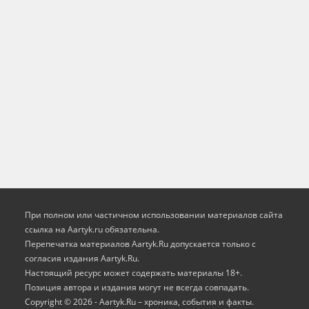
При полном или частичном использовании материалов сайта
ссылка на Aartyk.ru oбязательна.
Перепечатка материалов Aartyk.Ru допускается только с
согласия издания Aartyk.Ru.
Настоящий ресурс может содержать материалы 18+.
Позиция автора и издания могут не всегда совпадать.
Copyright © 2026 - Aartyk.Ru – хроника, события и факты.