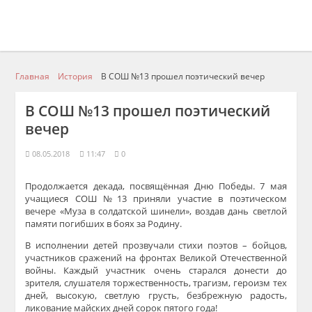
Главная
История
В СОШ №13 прошел поэтический вечер
В СОШ №13 прошел поэтический
вечер
08.05.2018
11:47
0
Продолжается декада, посвящённая Дню Победы. 7 мая
учащиеся СОШ №13 приняли участие в поэтическом
вечере «Муза в солдатской шинели», воздав дань светлой
памяти погибших в боях за Родину.
В исполнении детей прозвучали стихи поэтов – бойцов,
участников сражений на фронтах Великой Отечественной
войны. Каждый участник очень старался донести до
зрителя, слушателя торжественность, трагизм, героизм тех
дней, высокую, светлую грусть, безбрежную радость,
ликование майских дней сорок пятого года!