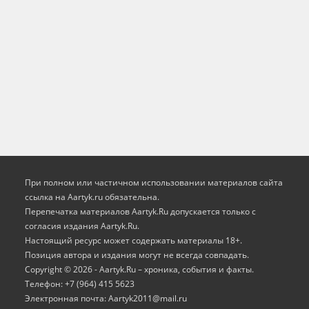
При полном или частичном использовании материалов сайта
ссылка на Aartyk.ru oбязательна.
Перепечатка материалов Aartyk.Ru допускается только с
согласия издания Aartyk.Ru.
Настоящий ресурс может содержать материалы 18+.
Позиция автора и издания могут не всегда совпадать.
Copyright © 2026 - Aartyk.Ru – хроника, события и факты.
Телефон: +7 (964) 415 5623
Электронная почта: Aartyk2011@mail.ru