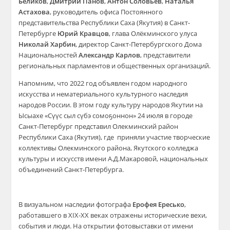
Беликов
,
Дмитрий Панов
,
Антон Соловьев
,
Наталья
Астахова
, руководитель офиса Постоянного
представительства Республики Саха (Якутия) в Санкт-
Петербурге
Юрий Кравцов
, глава Олёкминского улуса
Николай Харбин
, директор Санкт-Петербургского Дома
Национальностей
Александр Карлов
, представители
региональных парламентов и общественных организаций.
Напомним, что 2022 год объявлен годом народного
искусства и нематериального культурного наследия
народов России. В этом году культуру народов Якутии на
Ысыахе «Сүүс сыл сүбэ сомоҕоннон» 24 июля в городе
Санкт-Петербург представил Олекминский район
Республики Саха (Якутия), где приняли участие творческие
коллективы Олекминского района, Якутского колледжа
культуры и искусств имени А.Д.Макаровой, национальных
объединений Санкт-Петербурга.
В визуальном наследии фотографа
Ерофея Ересько
,
работавшего в XIX-XX веках отражены исторические вехи,
события и люди. На открытии фотовыставки от имени