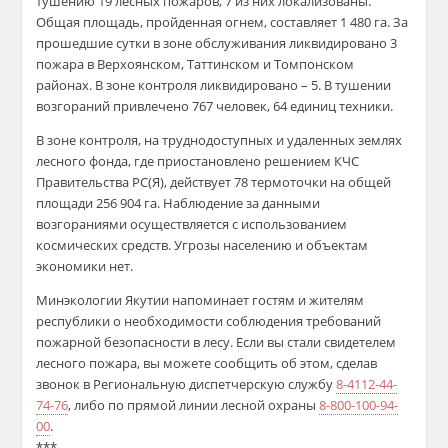
тушению 19 лесных пожаров, 7 из них локализованы.
Общая площадь, пройденная огнем, составляет 1 480 га. За
прошедшие сутки в зоне обслуживания ликвидировано 3
пожара в Верхоянском, Таттинском и Томпонском
районах. В зоне контроля ликвидировано – 5. В тушении
возгораний привлечено 767 человек, 64 единиц техники.
В зоне контроля, на труднодоступных и удаленных землях
лесного фонда, где приостановлено решением КЧС
Правительства РС(Я), действует 78 термоточки на общей
площади 256 904 га. Наблюдение за данными
возгораниями осуществляется с использованием
космических средств. Угрозы населению и объектам
экономики нет.
Минэкологии Якутии напоминает гостям и жителям
республики о необходимости соблюдения требований
пожарной безопасности в лесу. Если вы стали свидетелем
лесного пожара, вы можете сообщить об этом, сделав
звонок в Региональную диспетчерскую службу
8-4112-44-
74-76
, либо по прямой линии лесной охраны
8-800-100-94-
00
.
***